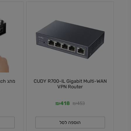
CUDY R700-IL Gigabit Multi-WAN
מתג itch
L
VPN Router
₪
₪
3
453
418