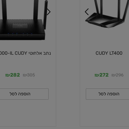
CUDY LT4
נתב אלחוטי WR3000-IL CUDY
₪
₪
₪
₪
305
2
282
272