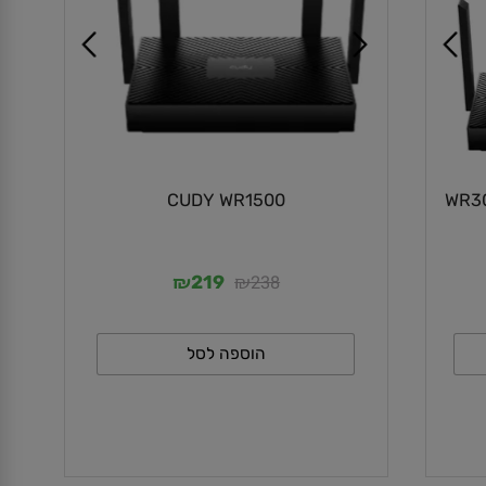
CUDY WR1500
₪
₪
238
219