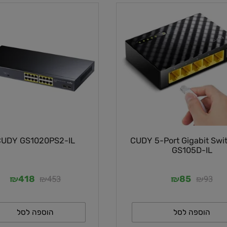
CUDY 5-Port Gigabit Sw
CUDY GS1020PS2-IL
GS105D-I
₪
₪
₪
₪
453
9
418
85