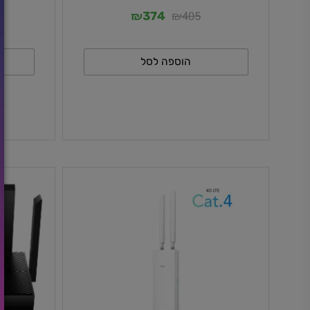
TS1-IL
CUDY 4-Channel Gigabit PoE++
Extender POE40
₪
₪
418
405
374
הוספה לסל
ה