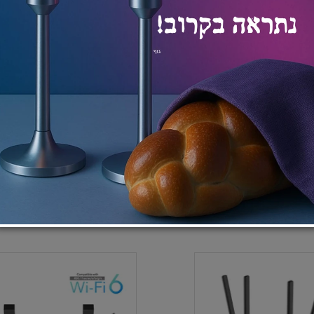
CUDY WR1
נתב אלחוטי מודם סלולארי CUDY LT700
₪
₪
₪
₪
741
2
684
219
וספה לסל
הוספה לסל