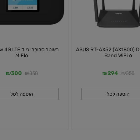
ASUS RT-AX52 (AX1800) Du
ראוטר סלולרי נייד 4G LTE
MIFI6
Band WiFi
₪
₪
₪
₪
358
3
300
294
וספה לסל
הוספה לסל