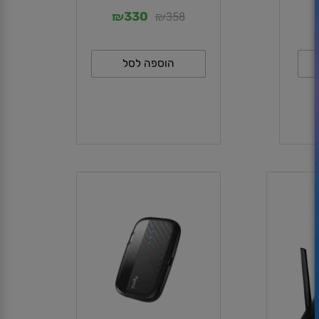
CUDY LT500
₪
₪
358
330
הוספה לסל