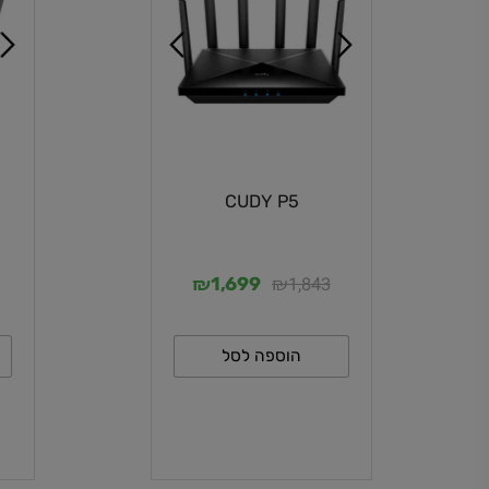
00
CUDY P5
₪
₪
96
1,843
1,699