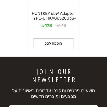
HUNTKEY 65W Adapter
TYPE-C HKA06520033-
016
₪
₪
213
178
הוספה לסל
J O I N O U R
N E W S L E T T E R
השאירו פרטים ותקבלו עדכונים ראשונים על
מבצעים ומוצרים חדשים