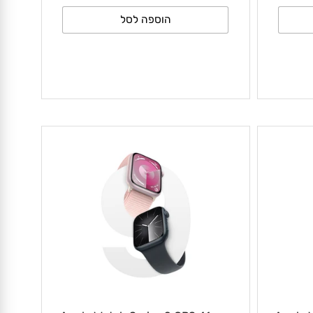
₪
₪
2,864
2,399
הוספה לסל