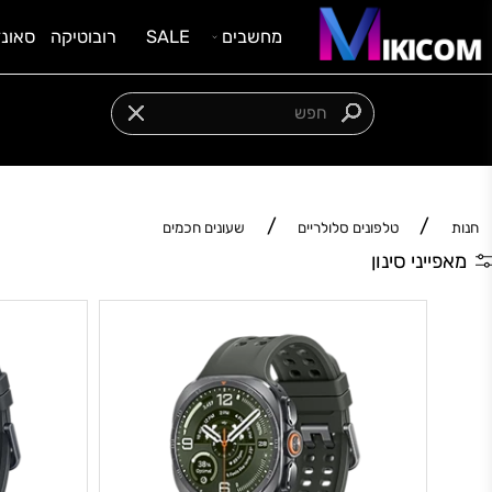
מחשבים
SALE
רובוטיקה
סאונד וציוד
צרו איתנו קשר:
054-5542098
/
/
טלפונים סלולריים
שעונים חכמים
ני סינון