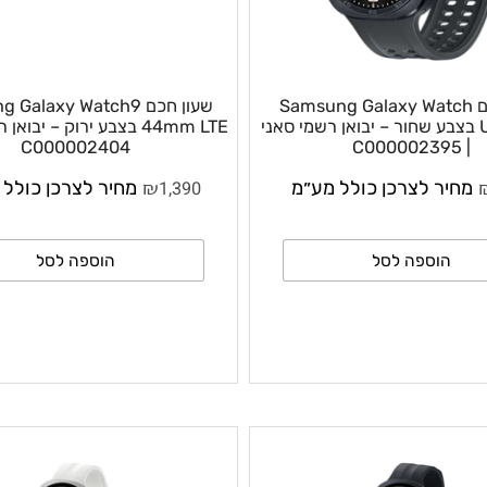
 חכם Samsung Galaxy Watch
שעון חכם g Galaxy Watch9
Ultr בצבע שחור – יבואן רשמי סאני
44mm LTE בצבע ירוק – יבואן ר
C000002404
₪
ר לצרכן כולל מע״מ
1,390
מחיר לצרכן כולל מע
וספה לסל
הוספה לסל