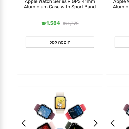
Apple Watch Series 9 GPS 41mm
Appl
Aluminium Case with Sport Band
Alum
₪
₪
1,772
1,584
הוספה לסל