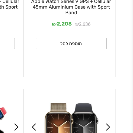
GPS + Cellular
Apple Watch Series 9 GPS + Cellular
e with Sport
45mm Aluminium Case with Sport
Band
₪
₪
,275
2,636
2,208
הוספה לסל
ה