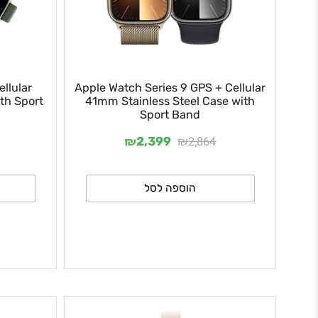
 + Cellular
Apple Watch Series 9 GPS + Cellular
e with Sport
41mm Stainless Steel Case with
Sport Band
₪
₪
,773
2,864
2,399
הוספה לסל
ה