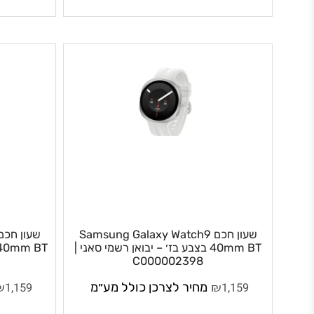
שעון חכם Samsung Galaxy Watch9
שעון 
40mm BT בצבע בז׳ – יבואן רשמי סאני |
0mm BT
| C000002397
C000002398