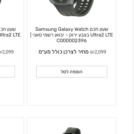
שעון חכם Samsung Galaxy Watch
שעון
Ultra2 LTE בצבע ירוק – יבואן רשמי סאני |
a2 LTE
| C000002395
C000002396
₪
₪
2,099
מחיר לצרכן כולל מע״מ
2,099
מחי
הוספה לסל
ה