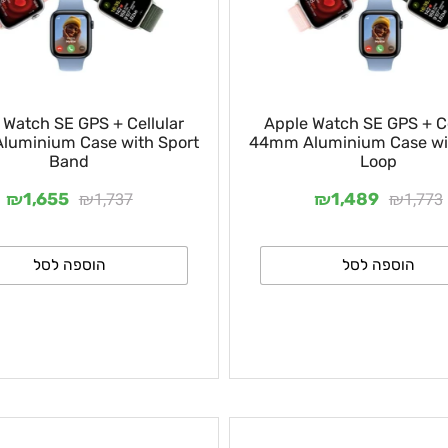
le Watch SE GPS + Cellular
Apple Watch SE GPS
 Aluminium Case with Sport
44mm Aluminium Cas
Band
Loop
₪
₪
₪
₪
1,737
1
1,655
1,489
וספה לסל
הוספה לסל