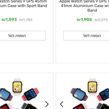
e Watch Series 9 GPS 45mm
Apple Watch Series 9 
inium Case with Sport Band
41mm Aluminium Cas
Band
₪
₪
₪
₪
1,782
2
1,593
1,905
וספה לסל
הוספה לסל