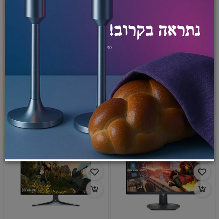
Dell 25 Gaming Monitor -
Dell Alienware 25
G2524H - 62.23cm
Monitor - AW2521HFLA
240HZ/HDMI*2/DP/-
63.5cm(25") Lunar Light
₪
₪
₪
₪
2,055
2,240
1,722
1,877
הוספה לסל
הוספה לסל