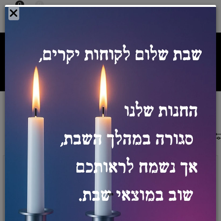
0
0
צרו איתנו קשר:
054-5542098
ספק מורשה רשת אורט
מספר ספק מורשה משרד הביטחון
0011028475
/
/
חנות
גיימינג
מסכים גיימינג
מאפייני סינון
חפש
מיון לפי