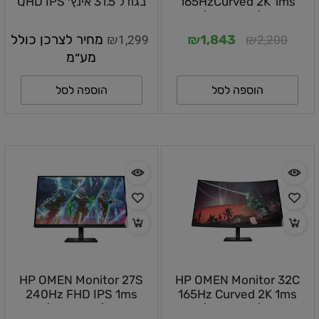
165HzCurved 2K 1ms
בגודל 31.5 אינץ׳ QHD IPS
DP/2X HDMI/Audio
165Hz וזמן תגובה 1ms –
780K0AA#ABT
Out/SPEAKERS/PIVOT/VESA/1YOS
₪
₪
₪
2,200
1,299
מחיר לצרכן כולל
1,843
מע״מ
הוספה לסל
הוספה לסל
HP OMEN Monitor 27S
HP OMEN Monitor 32C
240Hz FHD IPS 1ms
165Hz Curved 2K 1ms
DP/2X HDMI/Audio
DP/2X HDMI/Audio