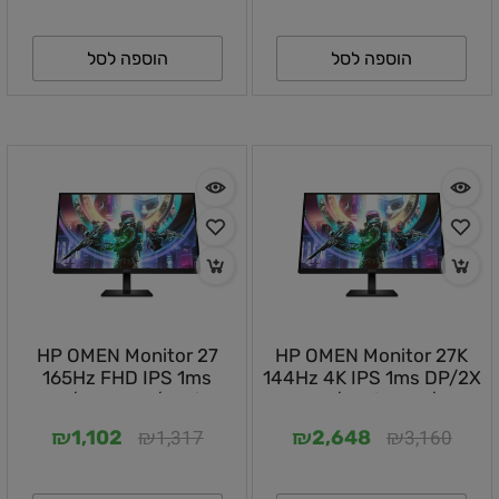
הוספה לסל
הוספה לסל
HP OMEN Monitor 27
HP OMEN Monitor 27K
165Hz FHD IPS 1ms
144Hz 4K IPS 1ms DP/2X
DP/2X HDMI/Audio
HDMI/Audio Out/3X
Out/PIVOT/VESA/1YOS
USB/SPEAKERS/PIVOT/VESA/RGB/1YOS
₪
₪
₪
₪
1,317
3,160
1,102
2,648