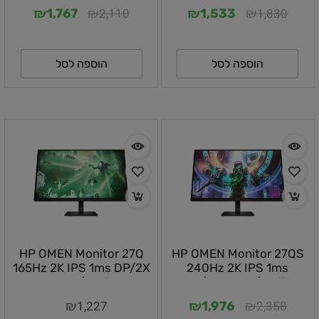
Out/3X
Out/PIVOT/VESA/1YOS
₪
₪
₪
₪
2,110
1,830
1,767
1,533
S/PIVOT/VESA/RGB/1YOS
הוספה לסל
הוספה לסל
HP OMEN Monitor 27Q
HP OMEN Monitor 27QS
165Hz 2K IPS 1ms DP/2X
240Hz 2K IPS 1ms
HDMI/Audio
DP/2X HDMI/Audio
Out/PIVOT/VESA/1YOS
Out/3X
₪
₪
₪
1,227
2,358
1,976
USB/SPEAKERS/PIVOT/VESA/RGB/1YOS