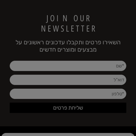
J O I N O U R
N E W S L E T T E R
השאירו פרטים ותקבלו עדכונים ראשונים על
מבצעים ומוצרים חדשים