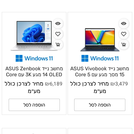
מחשב נייד ASUS Vivobook
מחשב נייד ASUS Zenbook
15 מסך מגע עם Core 5
14 OLED מגע 3K עם Core
120U, זיכרון 16GB, אחסון
Ultra 7 255H, זיכרון 32GB,
₪
₪
3,479
מחיר לצרכן כולל
6,189
מחיר לצרכן כולל
1TB ו־Windows 11 –
אחסון 1TB ו־Windows 11
מע״מ
מע״מ
Home – UX3405CA-
A1504VA-E8428W
SU879W
הוספה לסל
הוספה לסל