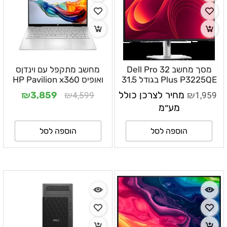
מסך מחשב Dell Pro 32
מחשב מתקפל עם וינדןס
Plus P3225QE בגודל 31.5
ואופיס HP Pavilion x360
אינץ׳ 4K IPS 100Hz עם
TOUCH 14-ek2007nj
₪
₪
₪
1,959
מחיר לצרכן כולל
4,599
3,859
Core 7-
USB-C 90W – P3225QE
מע״מ
11pro+office/SILVER/3YOS
הוספה לסל
הוספה לסל