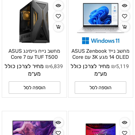
מחשב נייד ASUS Zenbook
מחשב נייח גיימינג ASUS
14 OLED מגע 3K עם Core
TUF T500 עם Core 7
Ultra 5 225H, זיכרון 16GB,
240H, זיכרון 32GB, אחסון
₪
₪
5,119
מחיר לצרכן כולל
6,839
מחיר לצרכן כולל
אחסון 1TB SSD ו־Windows
1TB, ‏GeForce RTX 5060
מע״מ
מע״מ
11 Home – UX3405CA-
ו־Windows 11 Home –
T500MV-07240H005W
SU935W
הוספה לסל
הוספה לסל