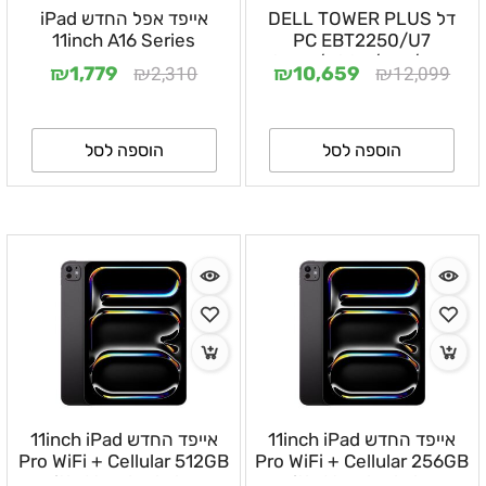
דל DELL TOWER PLUS
אייפד אפל החדש iPad
11inch A16 Series
PC EBT2250/U7
265U/32GB/1TB/RTX
₪
₪
₪
₪
2,310
12,099
1,779
10,659
4060
Ti/WIFI/WIN11PRO/3YOS
הוספה לסל
הוספה לסל
אייפד החדש 11inch iPad
אייפד החדש 11inch iPad
Pro WiFi + Cellular 512GB
Pro WiFi + Cellular 256GB
with Standard glass
with Standard glass