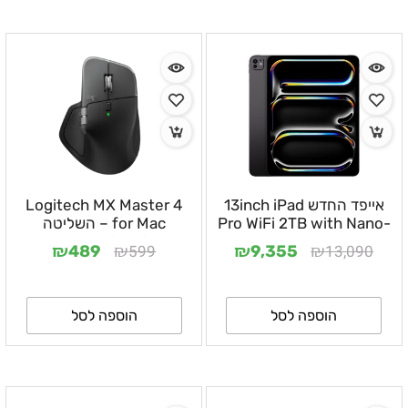
אייפד החדש 13inch iPad
Logitech MX Master 4
Pro WiFi 2TB with Nano-
for Mac – השליטה
texture Glass
המושלמת למשתמשי Mac
₪
₪
₪
₪
599
13,090
489
9,355
הוספה לסל
הוספה לסל