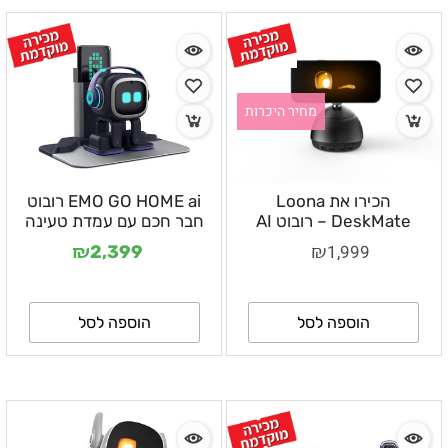
‏מחיר היכרות
הכירו את Loona
EMO GO HOME ai רובוט
DeskMate – רובוט AI
חבר חכם עם עמדת טעינה
שהופך את האייפון לשותף
אוטומטית
₪
₪
1,999
2,399
אמיתי ליום העבודה
הוספה לסל
הוספה לסל