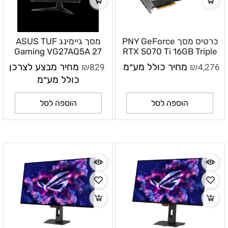
כרטיס מסך PNY GeForce
מסך גיימינג ASUS TUF
Gaming VG27AQ5A 27
RTX 5070 Ti 16GB Triple
Fan DLSS 4
אינץ׳ QHD 2560×1440
₪
₪
4,276
מחיר כולל מע״מ
829
מחיר מבצע לצרכן
210Hz OC
כולל מע״מ
הוספה לסל
הוספה לסל