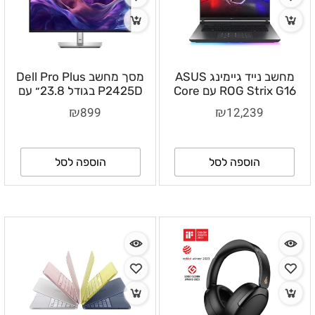
מחשב נייד גיימינג ASUS
מסך מחשב Dell Pro Plus
ROG Strix G16 עם Core
P2425D בגודל 23.8״ עם
Ultra 7 255HX, זיכרון
רזולוציית QHD, פאנל IPS
₪
₪
899
12,239
32GB, אחסון 1TB
וקצב רענון 100Hz –
ו־GeForce RTX 5070 Ti –
DLMOP2425D
G615LR-S5059
הוספה לסל
הוספה לסל