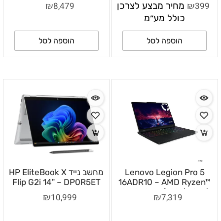
23.8 אינץ׳ Full HD
VESA Mount Adapter
₪
₪
399
מחיר מבצע לצרכן
8,479
(Stand not included) –
1920×1080 146Hz OC
כולל מע״מ
MYJL3HB/A
הוספה לסל
הוספה לסל
Lenovo Legion Pro 5
מחשב נייד HP EliteBook X
Flip G2i 14" – DP0R5ET
16ADR10 – AMD Ryzen™
9 8940HX (16C / 32T /
₪
₪
10,999
7,319
32GB DDR5-5200 / 1TB
SSD / NVIDIA GeForce