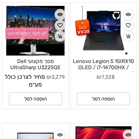
יש חוסר הזמנה מראש
Lenovo Legion 5 15IRX10
מסך מקצועי Dell
UltraSharp U3225QE
OLED / i7-14700HX /
32GB / 1TB / RTX 5050 /
בגודל 31.5 אינץ׳ 4K IPS
₪
₪
7,528
3,279
מחיר לצרכן כולל
Win 11 pro / 83LY00BYIV
Black 120Hz עם
מע״מ
Thunderbolt 4 –
- mikicom
DLMOU3225QE
הוספה לסל
הוספה לסל