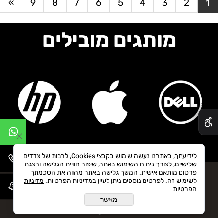
»
9
8
7
6
5
4
3
2
1
מותגים מובילים
✕
לידיעתך, באתרנו נעשה שימוש בקבצי Cookies, לרבות של צדדים
שלישיים, לצורך ניתוח השימוש באתר, שיפור חוויית הגלישה והצגת
פרסום מותאם אישית. המשך גלישה באתר מהווה את הסכמתך
לשימוש זה. לפרטים נוספים ניתן לעיין במדיניות הפרטיות.
מדיניות
J O I N O U R
הפרטיות
מאשר
N E W S L E T T E R