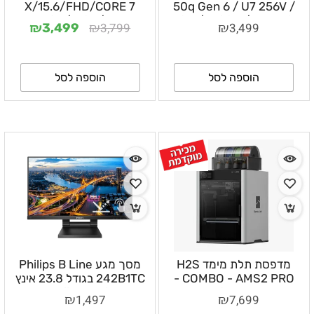
X/15.6/FHD/CORE 7
50q Gen 6 / U7 256V /
150U/16GB/1TB
16GB / 512GB / Arc 140V
₪
₪
₪
3,799
3,499
3,499
SSD/Intel
/ Win 11 Pro /
13HR000HIV
UMA/FD/Blue/1Y כולל
וינדוס 11 פרו ואופיס
הוספה לסל
הוספה לסל
מדפסת תלת מימד H2S
מסך מגע Philips B Line
COMBO - AMS2 PRO -
242B1TC בגודל 23.8 אינץ
הדרכה אחד על אחד בזום
Full HD IPS
₪
₪
1,497
7,699