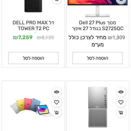
מסך Dell 27 Plus
דל DELL PRO MAX
S2725QC בגודל 27 אינץ׳
TOWER T2 PC
4K IPS 120Hz עם USB-C
FCT2250/ULTRA 7
₪
₪
₪
1,309
מחיר לצרכן כולל
8,139
7,259
65W ורמקולים –
265/32GB/1TRSSD/INTEL
מע״מ
HD/WIN11PRO/3YOS/500W
DLMOS2725QC
הוספה לסל
הוספה לסל