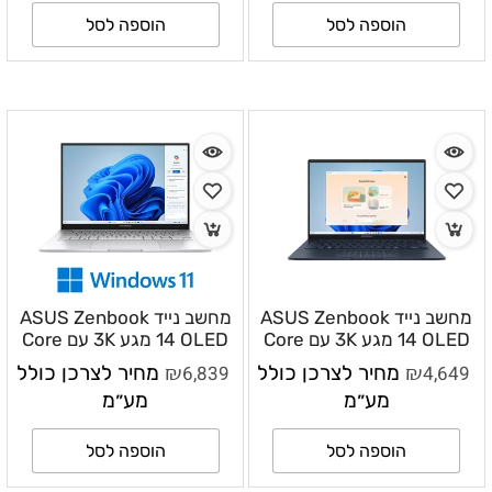
RTX™ 5060 8GB GDDR7
/ ללא מערכת הפעלה –
הוספה לסל
הוספה לסל
83LT0060IV
מחשב נייד ASUS Zenbook
מחשב נייד ASUS Zenbook
14 OLED מגע 3K עם Core
14 OLED מגע 3K עם Core
Ultra 5 225H, זיכרון 16GB,
Ultra 9 285H, זיכרון 32GB,
₪
₪
4,649
מחיר לצרכן כולל
6,839
מחיר לצרכן כולל
אחסון 1TB וללא מערכת
אחסון 1TB ו־Windows 11
מע״מ
מע״מ
הפעלה – UX3405CA-
Home – UX3405CA-
SU900W
SU1222
הוספה לסל
הוספה לסל