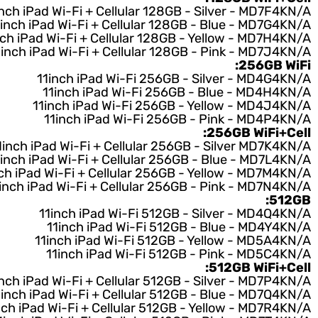
11inch iPad Wi-Fi 128GB - Yellow - MD4D
11inch iPad Wi-Fi 128GB - Pink - MD4E
128GB WiFi+
11inch iPad Wi-Fi + Cellular 128GB - Silver - MD7
11inch iPad Wi-Fi + Cellular 128GB - Blue - MD7
11inch iPad Wi-Fi + Cellular 128GB - Yellow - MD7
11inch iPad Wi-Fi + Cellular 128GB - Pink - MD7
256GB 
11inch iPad Wi-Fi 256GB - Silver - MD4
11inch iPad Wi-Fi 256GB - Blue - MD4H
11inch iPad Wi-Fi 256GB - Yellow - MD4J
11inch iPad Wi-Fi 256GB - Pink - MD4P
256GB WiFi+
11inch iPad Wi-Fi + Cellular 256GB - Silver MD7
11inch iPad Wi-Fi + Cellular 256GB - Blue - MD7
11inch iPad Wi-Fi + Cellular 256GB - Yellow - MD7
11inch iPad Wi-Fi + Cellular 256GB - Pink - MD7
5
11inch iPad Wi-Fi 512GB - Silver - MD4
11inch iPad Wi-Fi 512GB - Blue - MD4Y
11inch iPad Wi-Fi 512GB - Yellow - MD5A
11inch iPad Wi-Fi 512GB - Pink - MD5C