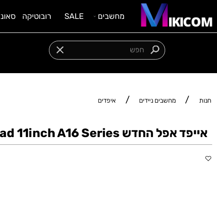
מחשבים
SALE
רובוטיקה
סאונד וציוד
מגוון מוצרים במחיר משתלם
/
/
מחשבים ניידים
איפדים
ל החדש iPad 11inch A16 Series