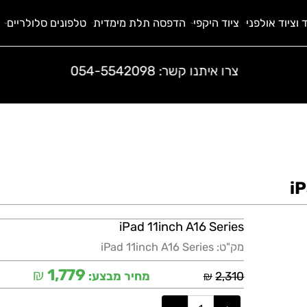
 אולפני
ציוד היקפי
הדפסה תלת מימדית
טלפונים סלולריים
ח
צרו איתנו קשר:
054-5542098
iPad 11inch A16 Series
מק"ט:
iPad 11inch A16 Series
₪
1,779
₪
2,310
מחיר מבצע: