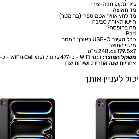
UMTS/HSPA+/DC-H
גבי רשת אלחוטית (Wi-Fi Calling)
הוי טביעת אצבע Touch ID
קופ תלת-צירי
וצה
 אוויר אטמוספרי (ברומטר)
תאורת סביבה
ופסה?
 באורך 1 מטר
מוצר
248.6x מ"מ
המוצר:
דגמי WiFi - כ-477 גרם / דגמי WiFi+Cell - כ-481 גרם
 שנה אחריות ושירות יצרן
לעניין אותך