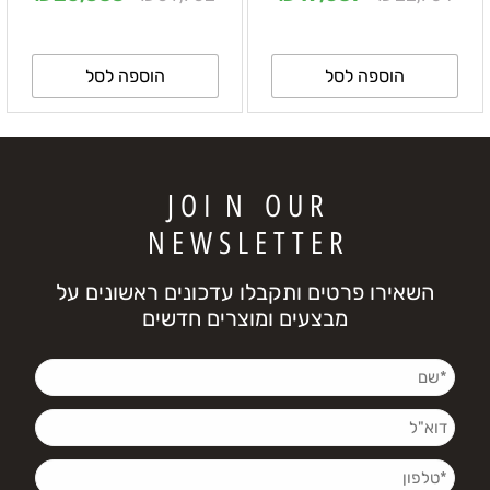
הוספה לסל
הוספה לסל
J O I N O U R
N E W S L E T T E R
השאירו פרטים ותקבלו עדכונים ראשונים על
מבצעים ומוצרים חדשים