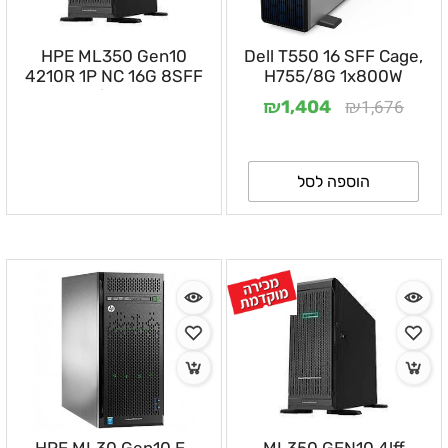
HPE ML350 Gen10
Dell T550 16 SFF Cage,
4210R 1P NC 16G 8SFF
H755/8G 1x800W
P408i 1X800W
₪
₪
1,676
1,404
הוספה לסל