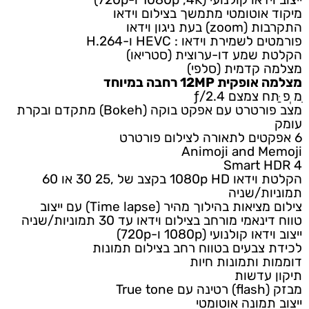
מיקוד אוטומטי מתמשך בצילום וידאו
התקרבות (zoom) בעת ניגון וידאו
פורמטים לשמירת וידאו : HEVC ו-H.264
הקלטת שמע דו-ערוצית (סטריאו)
מצלמה קדמית (סלפי)
מצלמה אופקית 12MP רחבה במיוחד
ִמ ְפ ַּתח צמצם ƒ/2.4
מצב פורטרט עם אפקט בוקה (Bokeh) מתקדם ובקרת
עומק
6 אפקטים לתאורה לצילום פורטרט
Animoji and Memoji
Smart HDR 4
הקלטת וידאו 1080p HD בקצב של ,25 30 או 60
תמוניות/שניה
צילום מציאות בהילוך מהיר (Time lapse) עם ייצוב
טווח דינאמי מורחב בצילום וידאו עד 30 תמוניות/שניה
ייצוב וידאו קולנועי (1080p ו-720p)
לכידת צבעים בטווח רחב בצילום תמונות
דוממות ותמונות חיות
תיקון עדשות
מבזק (flash) רטינה עם True tone
ייצוב תמונה אוטומטי