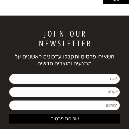
J O I N O U R
N E W S L E T T E R
השאירו פרטים ותקבלו עדכונים ראשונים על
מבצעים ומוצרים חדשים