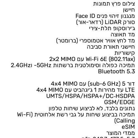
צילום פרץ תמונות
חיישן
מנגנון זיהוי פנים Face ID
סורק LiDAR (רדאר-אור)
ג׳ירוסקופ תלת-צירי
מד תאוצה
מד לחץ אוויר אטמוספרי (ברומטר)
חיישני תאורת סביבה
קישוריות
Wi‐Fi 6E (802.11ax) עם 2x2 MIMO
תמיכה כפולה וסימולטנית ברשתות 5GHz- ו2.4GHz
5.3 Bluetooth
דור 5 (sub-6 GHz) עם 4x4 MIMO
LTE עד מהירות 1 ג׳יגהביט עם 4x4 MIMO
UMTS/HSPA/HSPA+/DC‐HSDPA
GSM/EDGE
נתונים בלבד, לא לביצוע שיחות טלפון
תמיכה בביצוע שיחות על גבי רשת אלחוטית (Wi-Fi
Calling)
eSIM
ממדי המוצר