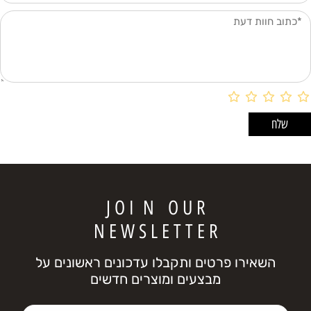
J O I N O U R
N E W S L E T T E R
השאירו פרטים ותקבלו עדכונים ראשונים על
מבצעים ומוצרים חדשים