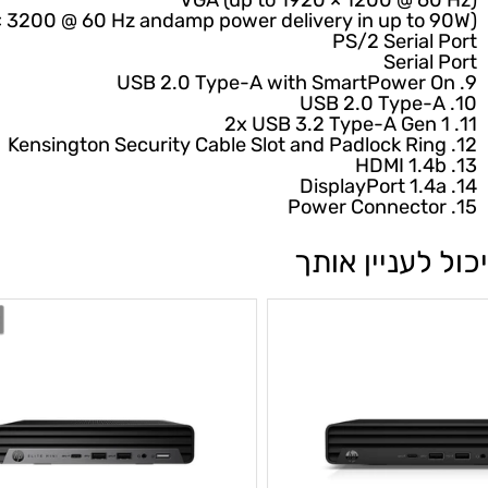
HDMI
2.1 (up to 4096 × 2160 @ 
DisplayPort 1.4a (up to 5120 × 3200 @ 
VGA
(up to 1920 × 1200 @ 
5120 × 3200 @ 60 Hz andamp power delivery in up t
PS/2 Seria
Seria
USB
2.0 Type-A with SmartPower
USB
2.0 Type
USB
3.2 Type-A Ge
HDMI
1.
לעניין אותך