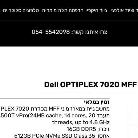
 אולפני
ציוד היקפי
הדפסה תלת מימדית
טלפונים סלולריים
ח
צרו איתנו קשר:
054-5542098
זמין במלאי
מחשב נייח במארז מיני
MFF
מסדרת
7020 מבית Dell
PTIPLEX
מעבד  14500T vPro(24MB cache, 14 cores, 20
threads, up to 4.8 GHz
זיכרון 16GB DDR5