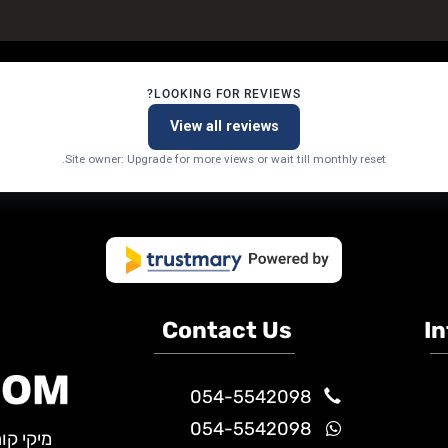
J O I N O U R N E W S L E T T 
טים ותקבלו עדכונים ראשונים על מבצעים ומוצרים חדשי
LOOKING FOR REVIEWS?
View all reviews
Site owner: Upgrade for more views or wait till monthly reset.