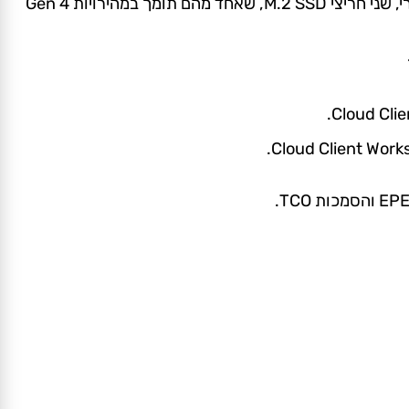
עם אפשרויות ההרכבה המגוונות ביותר מבית OptiPlex, ה-Micro Form Factor מציע פרודוקטיביות מרבית בשולחן עבודה קומפקטי במיוחד. פתרונות “All-in-One” גמישים עם מעמד
 חריצי M.2
SSD
, שאחד מהם תומך במהירויות Gen 4
E
והסמכות
TCO
.