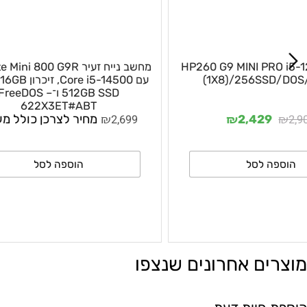
HP260 G9 MINI 
מחשב נייח זעיר  Elite Mini 800 G9R
(1X8)/256S
עם Core i5-14500, זיכרון 16GB
512GB SSD ו־FreeDOS –
622X3ET#ABT
₪
₪
2,699
מחיר לצרכן כולל מע״מ
2,42
 לסל
הוספה לסל