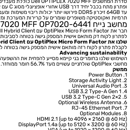
שומרים על השולחן שלך נקי מבלגן מבלי להשפיע על הביצועים. להלן ההבדלים העיקריים:
Dell Optiplex 7020 Micro Form F
חשבים Dell
MFF
7020
OPTIPLEX
כוללת מעבדים Intel Core i3 i5 i7, וחיבורים- DisplayPort/
 מתח בכבל יחיד דרך
USB
אחורי אופציונלי מסוג C עם אספקת חשמל.
 ואקוסטיקה משופרים שומרים על קרירות המערכת ומאפשר
Dell OptiPlex 7020
OP7020-6441
MFF
Windows 10 IoT Enterpris
לקוח דק מותאם אישית המספק גישה בטוחה לסביבות העבודה הווירטואליות 
Del או Windows 10 IoT Enterprise
תרון לקוח רזה מותאם אישית המספק גישה בטוחה לסביבות העבודה הוויר
Advancing sustainab
 שלנו בחומרים בני קיימא מסייע להפחית את ההשפעה הסביב
לעמוד בתעודות
USB
3.2 Type-A Ge
USB
3.2 Type-C Gen 