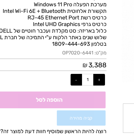
אחסון 512GB PCIe NVMe
Class 35
SSD
מערכת הפעלה Windows 11 Pro
תקשורת אלחוטית Intel Wi-Fi 6E + Bluetooth
כרטיס רשת RJ-45 Ethernet Port
כרטיס גרפי Intel
Graphics
UHD
כלול באריזה: סט מקלדת ועכבר חוטיים של
DELL
שלוש שנים באתר הלקוח ע"י התמיכה של חברת
ELL
בטלפון 1809-444-693
מק"ט:
OP7020-6441
₪
3,388
הוספה לסל
קניה מהירה