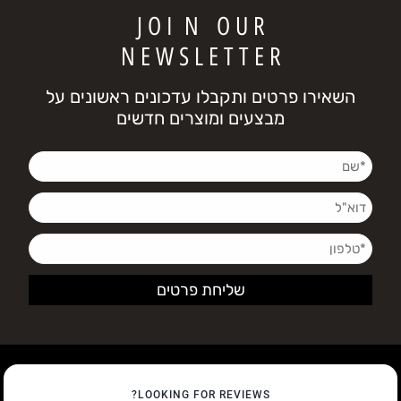
J O I N O U R
N E W S L E T T E R
השאירו פרטים ותקבלו עדכונים ראשונים על
מבצעים ומוצרים חדשים
LOOKING FOR REVIEWS?