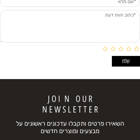
J O I N O U R
N E W S L E T T E R
השאירו פרטים ותקבלו עדכונים ראשונים על
מבצעים ומוצרים חדשים