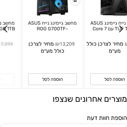
מחשב נייח גיימינג ASUS
מחשב גיימינג נייח ASUS
TUF T500 עם Core 7
ROG G700TF-
240H, זיכרון 32GB, אחסון
7265KF138W
1TB, ‏GeForce RTX 5060
₪
₪
6,839
מחיר לצרכן כולל
13,209
מחיר לצרכן
ו־Windows 11 Home –
מע״מ
כולל מע״מ
T500MV-07240H005W
הוספה לסל
הוספה לסל
מוצרים אחרונים שנצפו
הוספת חוות דעת