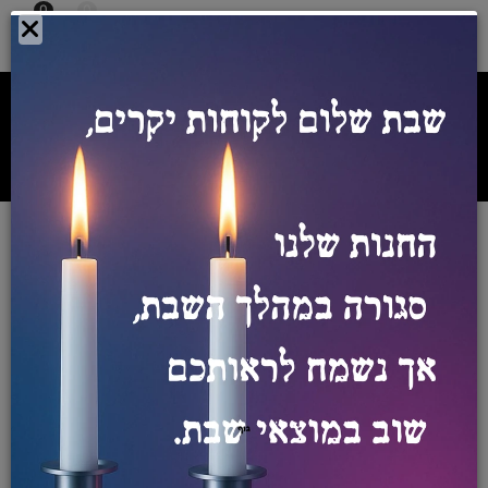
0
0
צרו איתנו קשר:
054-5542098
ספק מורשה רשת אורט
מספר ספק מורשה משרד הביטחון
0011028475
/
/
חנות
מחשבים נייחים
מחשבים נייחים
מחשב שולחני גרפיקה DELL
Precision T3680 I7-14700
32GB 1TB A4000 20GB - כולל
Windows 11 Pro ו- 3 שנות אחריות
באתר הלקוח