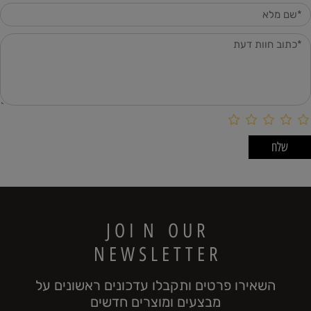
J O I N O U R
N E W S L E T T E R
השאירו פרטים ותקבלו עדכונים ראשונים על
מבצעים ומוצרים חדשים