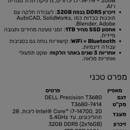
20GB – אידיאלי לרינדורים, גרפיקה תלת־ממדית
ו־AI.
זיכרון DDR5 בנפח 32GB
: לעבודה חלקה עם
תוכנות כבדות כמו AutoCAD, SolidWorks,
Blender, Adobe.
אחסון SSD מהיר 1TB
: זמני טעינה מהירים ותגובה
מיידית.
WiFi + Bluetooth
: קישוריות נוחה גם בסביבות
עבודה דינמיות.
אחריות 3 שנים באתר הלקוח
: שקט תפעולי
ואחריות מלאה.
מפרט טכני
מאפיין
פרטים
דגם
DELL Precision T3680
מק"ט
T3680-7414
Intel® Core™ i7-14700, 20 ליבות, 28
מעבד
תהליכונים, עד 5.4GHz
זיכרון
32GB DDR5 (2x16GB)