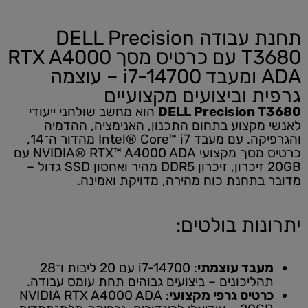
תחנת עבודה DELL Precision
T3680 עם כרטיס מסך RTX A4000
ADA ומעבד i7-14700 – עוצמה
גרפית וביצועים מקצועיים
DELL Precision T3680
הוא מחשב שולחני ייעודי
לאנשי מקצוע בתחום התכנון, האנימציה, ההדמיה
והגרפיקה. עם מעבד Intel® Core™ i7 מהדור ה־14,
כרטיס מסך מקצועי NVIDIA® RTX™ A4000 ADA עם
20GB זיכרון, זיכרון DDR5 מהיר ואחסון SSD גדול –
מדובר בתחנת כוח מהירה, מדויקת ואמינה.
יתרונות בולטים:
מעבד עוצמתי
: i7-14700 עם 20 ליבות ו־28
תהליכונים – ביצועים גבוהים תחת עומס עבודה.
כרטיס גרפי מקצועי
: NVIDIA RTX A4000 ADA