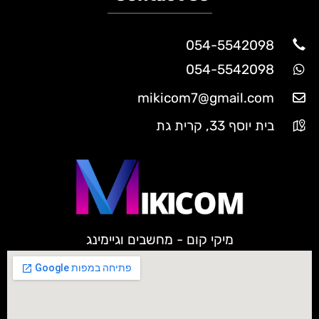
054-5542098
054-5542098
mikicom7@gmail.com
בית יוסף 33, קרית גת
מיקי קום - מחשבים וגיימינג