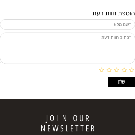
הוספת חוות דעת
J O I N O U R
N E W S L E T T E R