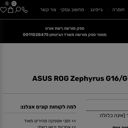
0
0
ומרה
גיימינג
מחשוב עסקי
צור קשר
ספק מורשה רשת אורט
קנייה מאובטחת בתקן בינלאומי
מספר ספק מורשה משרד הביטחון
0011028475
ASUS ROG Zephyrus G16
למה לקוחות קונים אצלנו:
ינה כלולה
>> זמני אספקה מהירים מאוד