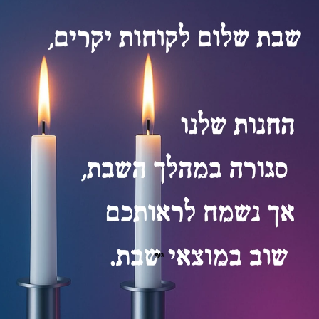
(Triple band) 2*2 + Bluetooth® 5.3 Wireless Card (*
1x USB