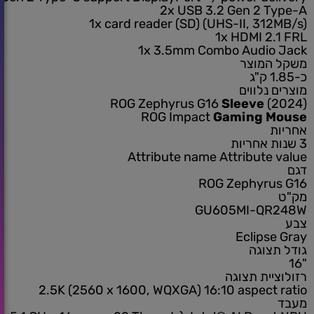
Bluetooth® version may change with OS version diffe
וחיבורים
1x Thunderbolt™ 4 support DisplayPort™ / power de
 3.2 Gen 2 Type-C support DisplayPort™ / power de
2x USB 3.2 Gen 2 T
1x card reader (SD) (UHS-II, 31
1x HDMI 2
1x 3.5mm Combo Audio
המוצר
 נלווים
ROG Zephyrus G16
Sleeve
(
ROG Impact
Gaming M
ת
Attribute name
Attribute
ROG Zephyru
GU605MI-QR
Eclips
צוגה