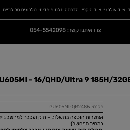
 אולפני
ציוד היקפי
הדפסה תלת מימדית
טלפונים סלולריים
ח
צרו איתנו קשר:
054-5542098
/GU605MI - 16/QHD/Ultra 9 185H
מק"ט:
GU605MI-QR248W
אפשרות הוספה בתשלום – תיק ועכבר למחשב נייד (א
במחיר המחשב):