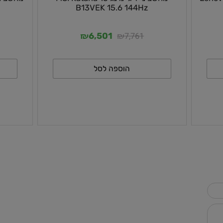
Len
מחשב נייד גיימינג MSI Katana 15
B13VEK 15.6 144Hz
₪
₪
9
7,761
6,501
הוספה לסל