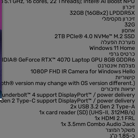
יית תצוגה
2.5K (2560 x 1600, WQXGA) 16:10 aspect
p to 5.1 GHz, 16 cores, 22 Threads); Intel® AI Boo
32GB (16GBx2) LP
 מקסימלי
2TB PCIe® 4.0 NVMe™ M.
 הפעלה
Windows 11
גרפי
NVIDIA® GeForce RTX™ 4070 Laptop GPU 8GB 
 אינטרנט
1080P FHD IR Camera for Windows 
ות
Bluetooth® version may change with OS version diffe
וחיבורים
1x Thunderbolt™ 4 support DisplayPort™ / power de
 3.2 Gen 2 Type-C support DisplayPort™ / power de