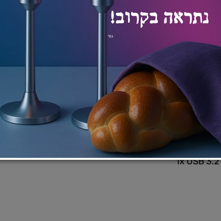
Core™ Ultra 9 Processor 185H 2.3 GHz (24MB Cache, u
(Triple band) 2*2 + Bluetooth® 5.3 Wireless Card (*
1x USB