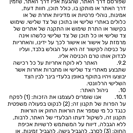
שפורסם דרך האתר, שהגעת אליו דרך האתר, שזמין
דרך האתר או מותקן בו, כולל תוכן, חוות דעת,
אמינות, נוהלי פרטיות או מדיניות אחרת של או
כלולים באתרי שלישי או בתוכן של צד שלישי. שימוש
בקישור או התרת שימוש או התקנה של אתרים של
צד שלישי או כל תוכן של צד שלישי כלשהו אינה
מרמזת על אישור או אישור לכך על ידינו, והאחריות
על כניסה לקישור זה היא על הגולש בלבד, ועליו
לבדוק אותו טרם הכניסה אליו.
9.2.
האתר לא לוקח אחריות על כל רכישה
שתבצע מאתרי צד שלישי או מחברות אחרות אשר
יבוצעו ויהיו בתוקף באופן בלעדי בינך לבין הצד
השלישי הרלוונטי.
10.
ניהול האתר:
10.1.
אנו שומרים לעצמנו את הזכות: (1) לפקח
על הפרות של תקנון זה; (2) לנקוט בפעולה משפטית
כנגד כל מי שמפר את הוראות החוק או הוראות
תקנון זה, לשיקול דעתו הבלעדי של האתר, לרבות,
ללא הגבלה, דיווח על המשתמש לרשויות אכיפת
החוק; (3) לסרב, להגביל גישה, להגביל זמינות, או