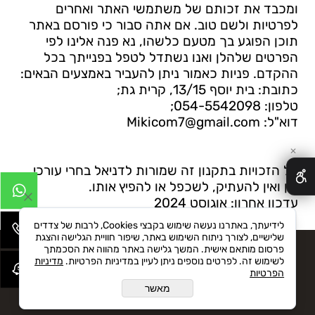
ומכבד את זכותם של משתמשי האתר ואחרים
לפרטיות ולשם טוב. אם אתה סבור כי פורסם באתר
תוכן הפוגע בך מטעם כלשהו, נא פנה אלינו לפי
הפרטים שלהלן ואנו נשתדל לטפל בפנייתך בכל
ההקדם. פניות כאמור ניתן להעביר באמצעים הבאים:
כתובת
:
בית יוסף 13/15, קרית גת;
טלפון
:
054-5542098
;
דוא"ל
:
Mikicom7@gmail.com
✕
כל הזכויות בתקנון זה שמורות ל
דניאל בחרי עורכי
דין
ואין להעתיק, לשכפל או להפיץ אותו.
עדכון אחרון: אוגוסט 2024
לידיעתך, באתרנו נעשה שימוש בקבצי Cookies, לרבות של צדדים
שלישיים, לצורך ניתוח השימוש באתר, שיפור חוויית הגלישה והצגת
פרסום מותאם אישית. המשך גלישה באתר מהווה את הסכמתך
לשימוש זה. לפרטים נוספים ניתן לעיין במדיניות הפרטיות.
מדיניות
J O I N O U R
הפרטיות
מאשר
N E W S L E T T E R