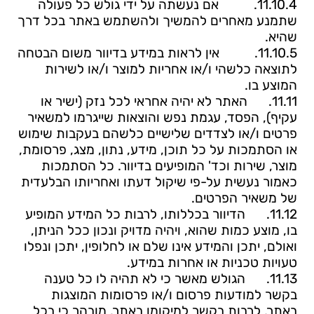
11.10.4.
אם
נעשתה על ידי גולש כל פעולה
שתמנע מאחרים להמשיך ולהשתמש באתר בכל דרך
שהיא.
11.10.5.
אין
לראות במידע בדיוור משום הבטחה
לתוצאה כלשהי ו/או אחריות למוצר ו/או לשירות
המוצע בו.
11.11.
האתר לא יהיה אחראי לכל נזק (ישיר או
עקיף), הפסד, עגמת נפש והוצאות שייגרמו למשאיר
פרטים ו/או לצדדים שלישיים כלשהם בעקבות שימוש
או הסתמכות על כל תוכן, מידע, נתון, מצג, פרסומת,
מוצר, שירות וכד' המופיעים בדיוור. כל הסתמכות
כאמור נעשית על-פי שיקול דעתו ואחריותו הבלעדית
של משאיר הפרטים.
11.12.
הדיוור בכללותו, לרבות כל המידע המופיע
בו, מוצע כמות שהוא, ויהיה מדויק ונכון ככל הניתן,
ואולם, יתכן והמידע אינו שלם או לחלופין, יתכן ונפלו
טעויות טכניות או אחרות במידע.
11.13.
הגולש מאשר כי לא תהיה לו כל טענה
בקשר למודעות פרסום ו/או פרסומות המוצגות
באתר, לרבות בקשר למיקומן באתר. מובהר כי בכל