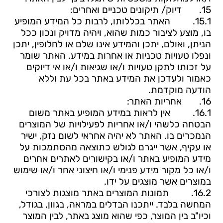
15.
דיוק/ תיקונים טכניים ואחרים:
15.1.
האתר בכללותו, לרבות כל המידע המופיע
בו, מוצע לציבור כמות שהוא, ויהיה מדויק ונכון ככל
הניתן, ואולם, יתכן והמידע אינו שלם או לחלופין, יתכן
ונפלו טעויות טכניות או אחרות במידע. האתר שומר
על זכותו לתקן טעויות ו/או שגיאות ו/או אי דיוקים
כאמור ולעדכן את המידע באתר בכל עת וללא
הודעה מוקדמת.
16.
אחריות האתר:
16.1.
אין
לראות
במידע
המופיע
באתר
משום
הבטחה
כלשהי
ו/או
אחריות
לפעילויות של
המוצרים
הנמכרים
בו. האתר
לא
יהיה
אחראי
לשום
נזק, ישיר
או עקיף, אשר
ייגרם
לגולש
כתוצאה
מהסתמכות
על
מידע
המופיע באתר
ו/או
בקישורים
לאתרים
אחרים
ו/או
כל
מקור
מידע
פנימי
ו/או
חיצוני
אחר ו/או
שימוש
במוצרים
אשר
מוצגים
על
ידו.
16.2.
תמונות המוצרים באתר מוצגות לצורכי
המחשה בלבד. ייתכנו הבדלים במראה, בגוון, בגודל,
וכיו"ב בין המוצר, כפי שהוא מוצג באתר, לבין המוצר