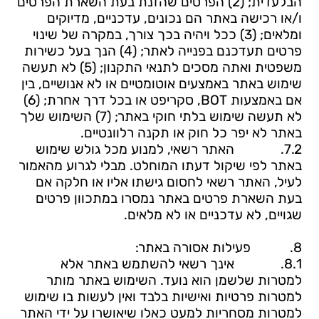
הבלעדית; (2) הפרטים שהזנת בעת השארת הפרטים
ו/או רכישה באתר הם נכונים, עדכניים, מדיוקים
ומלאים; (3) ככל ויהיה בכך צורך, במקרה של שינוי
פרטים תעדכנם בפנייה לאתר; (4) הנך בעל כשירות
משפטית ואתה מסכים לתנאי התקנון; (5) לא תעשה
שימוש באתר באמצעים אוטומטיים או לא אנושיים, בין
אם באמצעות
BOT
, סקריפט או בכל דרך אחרת; (6)
לא תעשה שימוש בלתי חוקי באתר; (7) השימוש שלך
באתר לא יפר כל חוק או תקנה רלוונטיים.
7.2.
האתר רשאי, למנוע מכל גולש שימוש
באתר לפי שיקול דעתו המוחלט. מבלי לגרוע מהאמור
לעיל,
האתר רשאי לחסום גישתו אליו או חלקה אם
בעת השארת פרטים באתר נמסרו במתכוון פרטים
שגויים, לא עדכניים או לא מלאים.
8.
פעילות אסורה באתר:
8.1.
אינך רשאי להשתמש באתר אלא
למטרות שלשמן הוא נועד. השימוש באתר מותר
למטרות פרטיות ואישיות בלבד ואין לעשות בו שימוש
למטרות מסחריות למעט כאלו שיאושרו על ידי האתר