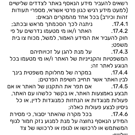
רשאים להעביר מידע הנאסף באתר לצדדים שלישיים
(למעט מידע רגיש כגון פרטי אשראי, מספרי תעודות
זהות וכיו״ב) בכל אחד מהמקרים הבאים:
17.4.1.
ניתנה לכך הסכמתך מראש ובכתב;
17.4.2.
האתר ו/או מי מטעמו נדרשים על פי
חוק להעביר את המידע האמור, למשל, מכוח צו בית
משפט;
17.4.3.
על מנת להגן על זכויותיהם
המשפטיות והקנייניות של האתר ו/או מי מטעמו בכל
הנוגע לאתר זה;
17.4.4.
במקרה של מחלוקת משפטית בינך
לבין האתר אשר תחייב חשיפת הפרטים;
17.4.5.
אם תפר את התקנון של האתר או אם
תבצע באמצעות האתר, או בקשר כלשהו עם האתר,
פעולות מנוגדות או הנחזות כמנוגדות לדין, או כל
ניסיון לבצע פעולות כאלה;
17.4.6.
בכל מקרה שהאתר יסבור, כי מסירת
המידע הנאסף נחוצה על מנת למנוע נזק חמור לגוף
המשתמש או לרכושו או לגופו או לרכושו של צד
שלישי;