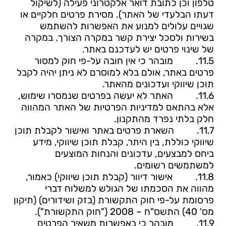
טלפון וכן כתובת דואר אלקטרוני פעילה (לשיקול
דעתו הבלעדי של האתר). מסירת פרטים חלקיים או
שגויים עלולים למנוע את האפשרות להשתמש
בשירות ולסכל יצירת קשר במקרה הצורך. במקרה
של שינוי פרטים יש לעדכנם באתר.
11.5.
מובהר כי אין חובה על-פי חוק למסור
פרטים באתר, אולם בלא למוסרם לא ניתן יהיה לקבל
תוכן שיווקי ועדכונים מהאתר.
11.6.
האתר לא יעשה בפרטים שנמסרו שימוש,
אלא בהתאם למדיניות הפרטיות של האתר המהווה
חלק בלתי נפרד מהתקנון.
11.7.
השארת פרטים באתר ואישור לקבלת תוכן
שיווקי כוללת, בין היתר, קבלת תוכן שיווקי, מידע
ביחס למבצעים, עדכונים והנחות המוצעים
למשתמשים רשומים.
11.8.
אישור דיוור (קבלת תוכן שיווקי) כאמור,
מהווה את הסכמתו של הגולש למשלוח דברי
פרסומת על-פי חוק התקשורת (בזק ושידורים) (תיקון
מס' 40) התשס"ח – 2008 ("חוק התקשורת").
11.9.
מובהר כי באפשרות משאיר הפרטים