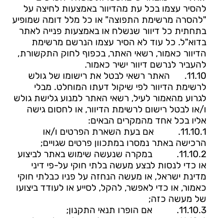
להסיר עצמו בכל עת מהדיוור באמצעות לחיצה על
"להסרה מרשימת התפוצה"
או כל מלל דומה שמופיע
בתחתית כל דיוור שנשלח או באמצעות פנייה לאתר
בדוא"ל. כל עוד לא הסיר
עצמו הנרשם מרשימת
הדיוור כאמור, רשאי האתר, בכפוף לחוק התקשורת,
להעביר לנרשם דיוור ישיר כאמור.
11.10.
האתר רשאי לבטל את רישומו של גולש
לרשימת הדיוור לפי שיקול דעתו המוחלט. מבלי
לגרוע מהאמור לעיל, רשאי האתר למנוע גלישת גולש
ו/או לבטל רישום לרשימת הדיוור, או לחסום גישה
אליו בכל אחד מהמקרים הבאים:
11.10.1.
אם
בעת השארת הפרטים ו/או
הרכישה באתר נמסרו במתכוון פרטים שגויים;
11.10.2.
במקרה שנעשה שימוש באתר לביצוע
או כדי לנסות לבצע מעשה בלתי חוקי על-פי דיני
מדינת ישראל, או מעשה הנחזה על פניו כבלתי חוקי
כאמור, או כדי לאפשר, להקל, לסייע או לעודד ביצועו
של מעשה כזה;
11.10.3.
אם
הופרו תנאי התקנון;