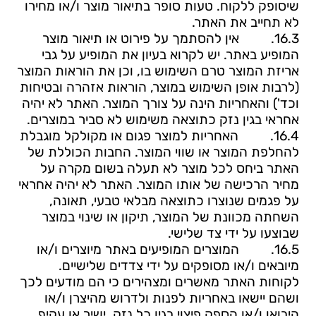
שיסופק ללקוח. טעות סופר בתיאור מוצר ו/או מחירו
לא תחייב את האתר.
16.3.
אין להסתמך על פירוט או תיאור מוצר
המופיע באתר. יש לקרוא בעיון את המופיע על גבי
אריזת המוצר טרם השימוש בו, וכן את הוראות המוצר
(לרבות אופן השימוש במוצר, הוראות אזהרה ובטיחות
וכד') והאחריות הינה על צורך המוצר. האתר לא יהיה
אחראי בגין נזק כתוצאה משימוש לא סביר במוצרים.
16.4.
האחריות למוצר פגום או מקולקל מוגבלת
להחלפת המוצר או שווי המוצר. החבות הכוללת של
האתר ביחס לכל מוצר לא תעלה בשום מקרה על
מחיר הרכישה של אותו המוצר.
האתר לא יהיה אחראי
על פגמים שנוצרו כתוצאה מבלאי טבעי, תאונה,
השחתה מכוונת של המוצר, תיקון או שינוי במוצר
שבוצעו על ידי צד שלישי.
16.5.
המוצרים המופיעים באתר מיוצרים ו/או
מיובאים ו/או מסופקים על ידי צדדים שלישיים.
לקוחות האתר מאשרים ומצהירים כי הם מודעים לכך
ושהם יישאו באחריות לפנות ולדרוש מהיצרן ו/או
היבואן ו/או הספק פיצוי בגין כל נזק, ישיר או עקיף,