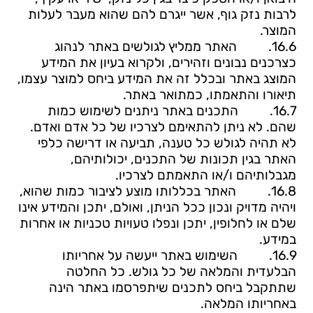
לרבות נזק גוף, אשר ייגרם להם שהוא מעבר לעלות
המוצר.
16.6.
האתר
ממליץ
לגולשים
באתר
לנהוג
כצרכנים
נבונים
וזהירים, ולקרוא
בעיון
את
המידע
המוצג
באתר ובכלל
זה
את
המידע
ביחס
למוצר
עצמו,
תיאורו והתאמתו,
כמתואר
באתר.
16.7.
התכנים
באתר
ניתנים
לשימוש
כמות
שהם. לא
ניתן
להתאימם
לצרכיו
של כל
אדם
ואדם.
לא
תהיה
לגולש כל
טענה,
תביעה
או
דרישה
כלפי
האתר
בגין
תכונות
של
התכנים, יכולותיהם,
מגבלותיהם ו/או
התאמתם
לצרכיו.
16.8.
האתר
בכללותו מוצע
לציבור
כמות
שהוא,
ויהיה מדויק
ונכון
ככל
הניתן,
ואולם,
יתכן
והמידע
אינו
שלם
או
לחלופין,
יתכן
ונפלו טעויות
טכניות
או
אחרות
במידע
.
16.9.
השימוש
באתר
ייעשה
על
אחריותו
הבלעדית
והמלאה
של
כל
גולש
.
כל החלטה
שתתקבל
ביחס
לתכנים
שיתפרסמו
באתר
הינה
באחריותו
המלאה.