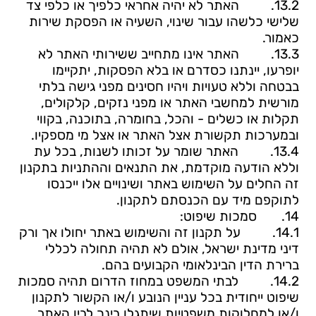
13.2.
האתר לא יהיה אחראי כלפיך או כלפי צד
שלישי כלשהו עבור שינוי, השעיה או הפסקת שירות
כאמור.
13.3.
האתר אינו מתחייב ששירותי האתר לא
יופרעו, יינתנו כסדרם או בלא הפסקות, יתקיימו
בבטחה וללא טעויות ויהיו חסינים מפני גישה בלתי
מורשית למחשבי האתר או מפני נזקים, קלקולים,
תקלות או כשלים - והכל, בחומרה, בתוכנה, בקווי
ובמערכות תקשורת אצל האתר או אצל מי מספקיו.
13.4.
האתר שומר על זכותו לשנות, בכל עת
וללא הודעה מוקדמת, את התנאים וההתניות בתקנון
זה החלים על השימוש באתר ושינויים אלו ייכנסו
לתוקפם מיד עם הכנסתם לתקנון.
14.
סמכות שיפוט:
14.1.
על תקנון זה והשימוש באתר יחולו אך ורק
דיני מדינת ישראל, אולם לא תהיה תחולה לכללי
ברירת הדין הבינלאומי הקבועים בהם.
14.2.
לבתי המשפט במחוז הדרום תהיה סמכות
שיפוט ייחודית בכל עניין הנובע ו/או הקשור לתקנון
ו/או למחלוקות משפטיות שיתגלו בינך לבין האתר.