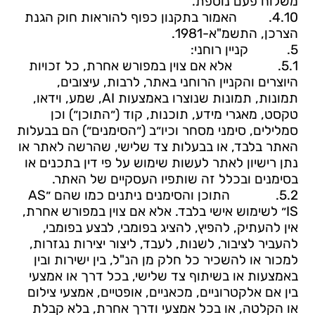
משלוח פעם נוספת.
4.10.
האמור בתקנון כפוף להוראות חוק הגנת
הצרכן, התשמ"א-1981
.
5.
קניין רוחני:
5.1.
אלא אם צוין במפורש אחרת, כל זכויות
היוצרים והקניין הרוחני באתר, לרבות, עיצובים,
תמונות, תמונות שנוצרו באמצעות
AI
, שמע, וידאו,
טקסט, מאגרי מידע, תוכנות, קוד (״התוכן״) וכן
סמלילים, סימני מסחר וכיו״ב (״הסימנים״) הם בבעלות
האתר בלבד, או בבעלות צד שלישי, שהרשה לאתר או
נתן רישיון לאתר לעשות שימוש על פי דין בתכנים או
בסימנים ובכלל זה שותפיו העסקיים של האתר.
5.2.
התוכן והסימנים ניתנים כמו שהם ״
AS
IS
״ לשימוש אישי בלבד. אלא אם צוין במפורש אחרת,
אין להעתיק, להפיץ, להציג בפומבי, לבצע בפומבי,
להעביר לציבור, לשנות, לעבד, ליצור יצירות נגזרות,
למכור או להשכיר כל חלק מן הנ"ל, בין ישירות ובין
באמצעות או בשיתוף צד שלישי, בכל דרך או אמצעי
בין אם אלקטרוניים, מכאניים, אופטיים, אמצעי צילום
או הקלטה, או בכל אמצעי ודרך אחרת, בלא קבלת