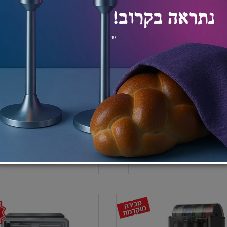
PL איכותי
פילמנט אפור PLA איכותי
₪
₪
₪
₪
129
1
115
115
וספה לסל
הוספה לסל