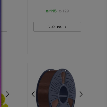
פילמנט ירוק PLA איכותי
פילמנט ורוד רוז
₪
₪
29
129
115
הוספה לסל
ה