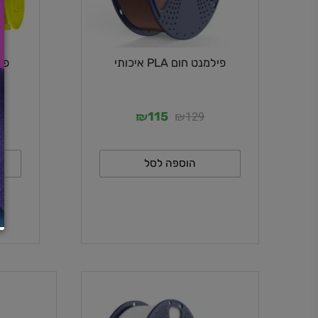
פילמנט חום PLA איכותי
פילמנט צהוב A
₪
₪
29
129
115
הוספה לסל
ה