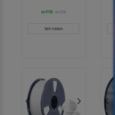
פילמנט כתום PLA איכותי
₪
₪
129
115
הוספה לסל