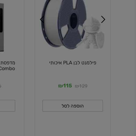
פילמנט לבן PLA איכותי
Combo 
הדרכה
₪
₪
13,616
129
115