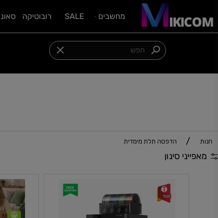
מחשבים
SALE
רובוטיקה
סאונד וציוד
צרו איתנו קשר:
054-5542098
/
הדפסה תלת מימדית
ני סינון