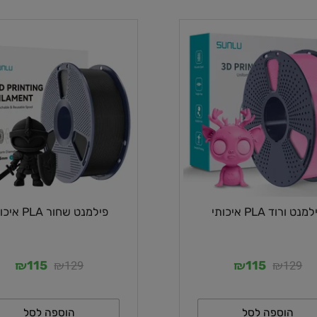
PL איכותי
פילמנט שחור PLA איכותי
₪
₪
₪
₪
129
1
115
115