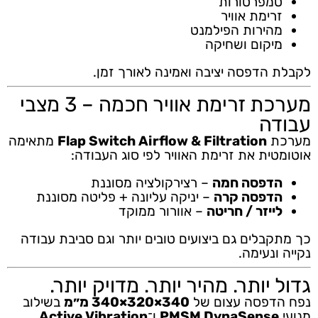
טמפרטורות
זרימת אוויר
מהירות הפילמנט
מיקום ושחיקה
לקבלת הדפסה יציבה ואמינה לאורך זמן.
מערכת זרימת אוויר חכמה – 3 מצבי
עבודה
מערכת
Flap Switch Airflow & Filtration
מתאימה
אוטומטית את זרימת האוויר לפי סוג העבודה:
הדפסה חמה
– רצירקולציה מסוננת
הדפסה קרה
– יניקה עליונה + פליטה מסוננת
לייזר / חריטה
– אוורור ממוקד
כך מתקבלים גם ביצועים טובים יותר וגם סביבת עבודה
נקייה ונעימה.
גדול יותר. מהיר יותר. מדויק יותר.
נפח הדפסה עצום של
340×320×340 מ״מ
בשילוב
מנועי
PMSM DynaSense
ו־
Active Vibration