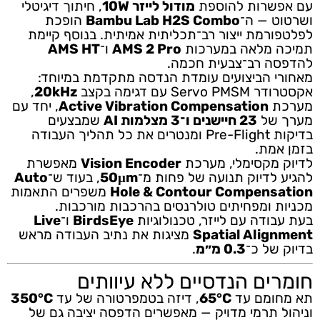
עם אפשרות להוספת
מודול לייזר 10W
, חיתוך דיגיטלי
ושרטוט — ה־
Bambu Lab H2S Combo
הופכת
לפלטפורמת ייצור רב־תכליתית אמיתית. בנוסף קיימת
תמיכה מלאה במערכות
AMS 2 Pro
ו־
AMS HT
להדפסה רב־צבעית חכמה.
מאחורי הביצועים עומדת הנדסה מתקדמת במיוחד:
אקסטרודר Servo PMSM עם דגימה בקצב
20kHz
,
מערכת
Active Vibration Compensation
, יחד עם
מערך של
23 חיישנים ו־3 מצלמות AI
שמבצעים
בדיקות Pre-Flight ומנטרים את כל תהליך העבודה
בזמן אמת.
לדיוק מקסימלי, מערכת
Vision Encoder
מאפשרת
להגיע לדיוק תנועה של פחות מ־
50μm
, בעוד ש־
Auto
Hole & Contour Compensation
משפרים התאמות
מכניות ומפחיתים טולרנסים בהרכבות מורכבות.
בעת עבודה עם לייזר, טכנולוגיות
BirdsEye
ו־
Live
Spatial Alignment
מציגות את נתיב העבודה מראש
בדיוק של כ־
0.3 מ״מ
.
חומרים הנדסיים ללא עיוותים
תא מחומם עד
65°C
, דיזה בטמפרטורה של עד
350°C
וניהול תרמי מדויק — מאפשרים הדפסה יציבה גם של