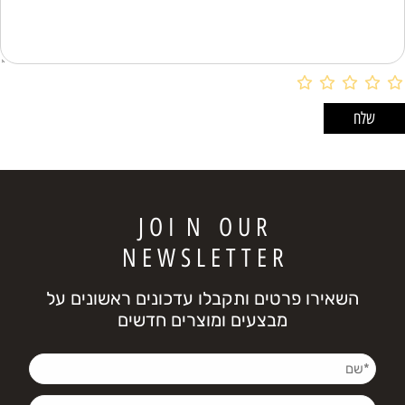
J O I N O U R
N E W S L E T T E R
השאירו פרטים ותקבלו עדכונים ראשונים על
מבצעים ומוצרים חדשים