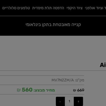
 אולפני
ציוד היקפי
הדפסה תלת מימדית
טלפונים סלולריים
ח
קנייה מאובטחת בתקן בינלאומי
מק"ט:
MV7N2ZM/A
₪
560
₪
669
מחיר מבצע: