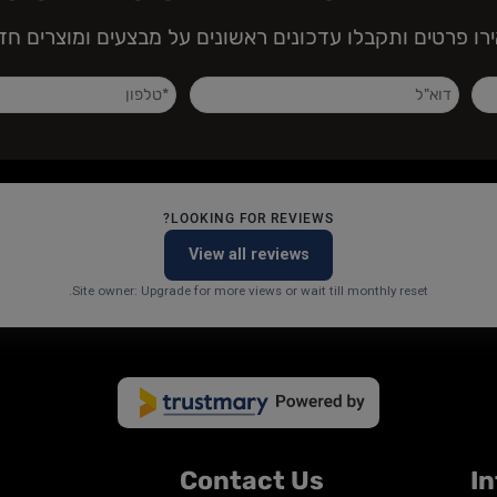
J O I N O U R N E W S L E T T 
טים ותקבלו עדכונים ראשונים על מבצעים ומוצרים חדשי
LOOKING FOR REVIEWS?
View all reviews
Site owner: Upgrade for more views or wait till monthly reset.