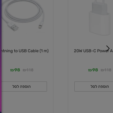
Lightning to USB Cable (1 m)
20W USB-C P
₪
₪
₪
118
98
98
 לסל
הוספה לסל