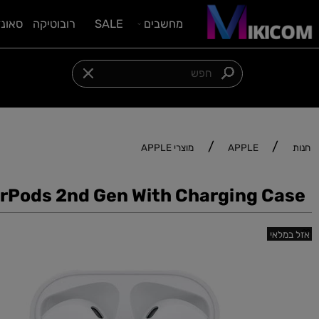
מחשבים
SALE
רובוטיקה
סאונד וציוד
צרו איתנו קשר:
054-5542098
/
/
APPLE
מוצרי APPLE
AirPods 2nd Gen With Charging C
אי