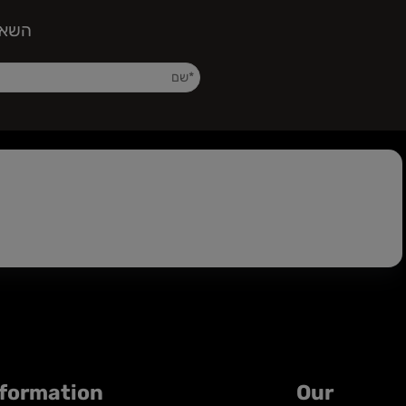
E R
השאירו פר