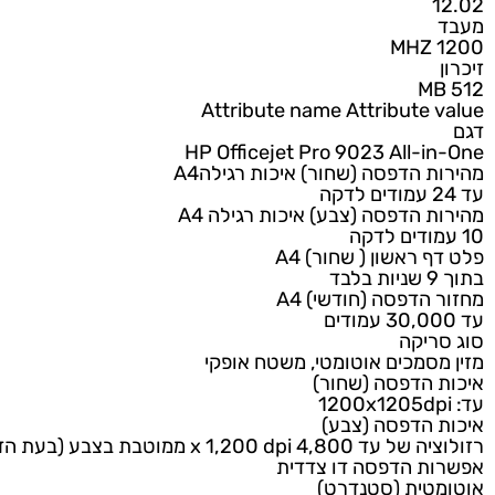
מוצר
י
י
המוצר
Attribute name
Attribute
HP Officejet Pro 9023 All-
 הדפסה (שחור) איכות רגילהA4
 הדפסה (צבע) איכות רגילה A4
ראשון ( שחור) A4
הדפסה (חודשי) A4
יקה
סמכים אוטומטי, משטח אופקי
הדפסה (שחור)