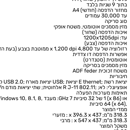
 הדפסה (צבע) איכות רגילה A4
ראשון ( שחור) A4
הדפסה (חודשי) A4
יקה
סמכים אוטומטי, משטח אופקי
הדפסה (שחור)
הדפסה (צבע)
ע (בעת הדפסה ממחשב על-גבי ניירות צילום נבחרים של HP וקלט של 1,200 dpi)
ת הדפסה דו צדדית
טית (סטנדרט)
סמכים בסריקה
ת ADF feder
ות
 מארח ;USB 2.0 קישוריות סטנדרט: יציאת
R J- אלחוטית; שתי יציאות מודם b/g/n
ת מערכות הפעלה