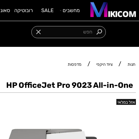
מחשבים
SALE
רובוטיקה
סאונד וציוד
מגוון מוצרים במחיר משתלם
/
/
ציוד היקפי
מדפסות
HP OfficeJet Pro 9023 All-in-
אי