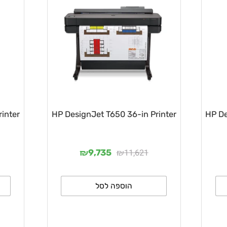
 Printer
HP DesignJet T650 36-in Printer
₪
₪
11,621
9,735