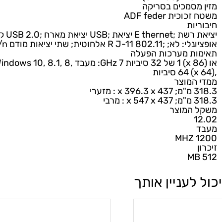
הדפסה (צבע)
ע (בעת הדפסה ממחשב על-גבי ניירות צילום נבחרים של HP וקלט של 1,200 dpi)
ת הדפסה דו צדדית
טית (סטנדרט)
סמכים בסריקה
ת ADF feder
ות
 מארח ;USB 2.0 קישוריות סטנדרט: יציאת
R J- אלחוטית; שתי יציאות מודם b/g/n
ת מערכות הפעלה
מוצר
י
י
המוצר