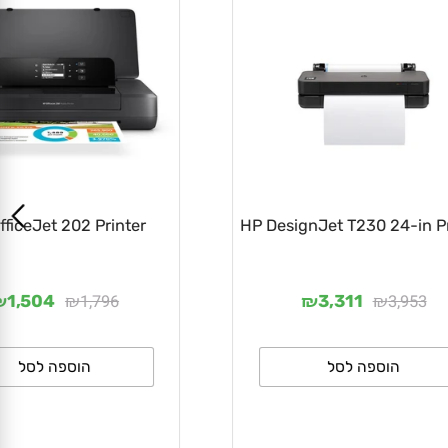
fficeJet 202 Printer
HP DesignJet T230 24-in
₪
₪
₪
₪
1,796
3,953
1,504
3,311