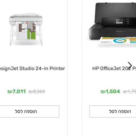
לעניין אותך
HP DesignJet Studio 24-in Printer
HP OfficeJe
₪
₪
₪
8,369
7,011
1,50