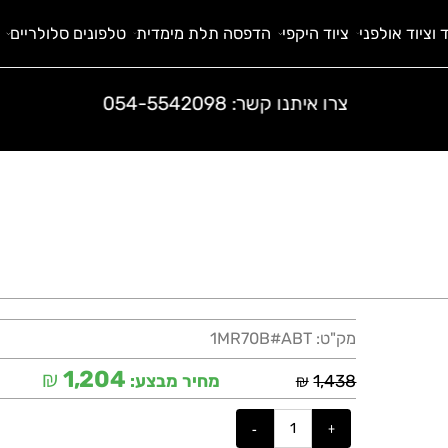
 אולפני
ציוד היקפי
הדפסה תלת מימדית
טלפונים סלולריים
ח
צרו איתנו קשר:
054-5542098
מק"ט:
1MR70B#ABT
₪
1,204
₪
1,438
מחיר מבצע: