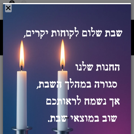
0
0
צרו איתנו קשר:
054-5542098
ספק מורשה רשת אורט
מספר ספק מורשה משרד הביטחון
0011028475
/
/
חנות
גיימינג
מחשבים ניידים גיימינג
ASUS ROG Zephyrus
G16/GU605MZ-16/QHD/Ultra 9
185H/32GB DDR5/2TB SSD/
RTX™ 4080-12GB /Gray/Win11
Pro/3Y