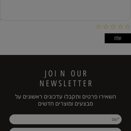
J O I N O U R
N E W S L E T T E R
השאירו פרטים ותקבלו עדכונים ראשונים על
מבצעים ומוצרים חדשים