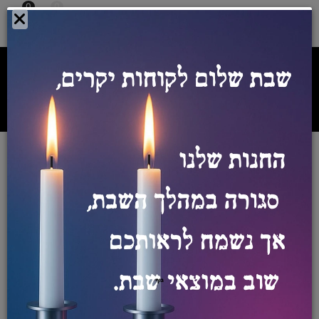
0
0
צרו איתנו קשר:
054-5542098
ספק מורשה רשת אורט
מספר ספק מורשה משרד הביטחון
0011028475
/
/
חנות
מכשירי חשמל
טלויזיות
Samsung SmartTV NEO QLED
65" QE65QN85C