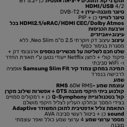
ומקרני קול תומכים + יציאה אופטית
כן -BT 5.2
HDMI/USB
4/2
טיונר מובנה-עידן +
DVB-T2
טיונר לווייני
כן + PIP
HDMI2.1/eRAC/HDMI CEC/Dolby Atmos בכל
ארבעת הכניסות
עיצוב+אביזרים
עיצוב
עיצוב דק ויוקרתי 2.5 ס"מ Neo Slim, ללא
מסגרת בגימור כסוף
שלט חכם לשליטה על מכשירים נוספים
ארגונומי דק +
פיקוד קולי + לחצן Netflix ייעודי נטען ע"י תאורת החדר
ו- WiFi סביבתי
תמיכה במתקן צמוד קיר Samsung Slim Fit
אופציה
לרכישה בנפרד
שמע
עוצמת שמע -RMS
60W RMS
קולנוע ביתי היקפי מובנה OTS + אפשרות שילוב מקרן
קול בטכנולוגיית Q-Symphony
כן + רמקולים סמויים
בצידי המסך ובחלקו העליון לצליל היקפי מושלם
התאמת צליל אדפטיבית לתוכן המשודר Adaptive
sound
כן + ביטול רעשי סביבה AVA
מספר ערוצי שמע
4 ערוצי שמע כולל ואפר עוצמתי
מובנה