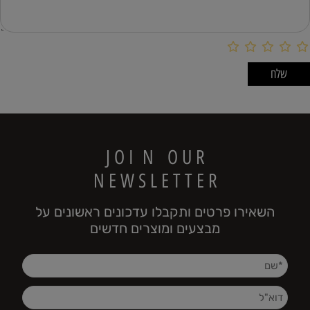
J O I N O U R
N E W S L E T T E R
השאירו פרטים ותקבלו עדכונים ראשונים על
מבצעים ומוצרים חדשים