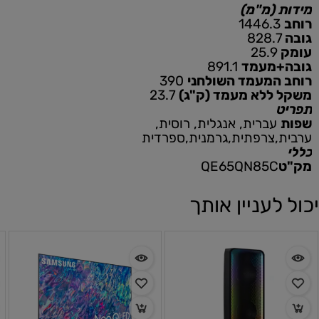
מידות (מ"מ)
רוחב
1446.3
גובה
828.7
עומק
25.9
גובה+מעמד
891.1
רוחב המעמד השולחני
390
משקל ללא מעמד (ק"ג)
23.7
תפריט
שפות
עברית, אנגלית, רוסית,
ערבית,צרפתית,גרמנית,ספרדית
כללי
מק"ט
QE65QN85C
יכול לעניין אותך