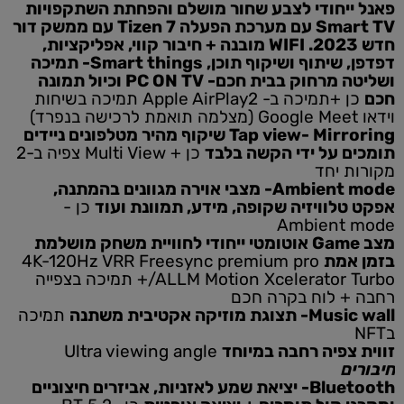
פאנל ייחודי לצבע שחור מושלם והפחתת השתקפויות
Smart TV עם מערכת הפעלה Tizen 7 עם ממשק דור
חדש 2023. WIFI מובנה + חיבור קווי, אפליקציות,
דפדפן, שיתוף ושיקוף תוכן, Smart things- תמיכה
ושליטה מרחוק בבית חכם- PC ON TV וכיול תמונה
חכם
כן +תמיכה ב- Apple AirPlay2 תמיכה בשיחות
וידאו Google Meet (מצלמה תואמת לרכישה בנפרד)
Tap view- Mirroring שיקוף מהיר מטלפונים ניידים
תומכים על ידי הקשה בלבד
כן + Multi View צפיה ב-2
מקורות יחד
Ambient mode- מצבי אוירה מגוונים בהמתנה,
אפקט טלוויזיה שקופה, מידע, תמוונת ועוד
כן -
Ambient mode
מצב Game אוטומטי ייחודי לחוויית משחק מושלמת
בזמן אמת
4K-120Hz VRR Freesync premium pro
/ALLM Motion Xcelerator Turbo+ תמיכה בצפייה
רחבה + לוח בקרה חכם
Music wall- תצוגת מוזיקה אקטיבית משתנה
תמיכה
בNFT
זווית צפיה רחבה במיוחד
Ultra viewing angle
חיבורים
Bluetooth- יציאת שמע לאזניות, אביזרים חיצוניים