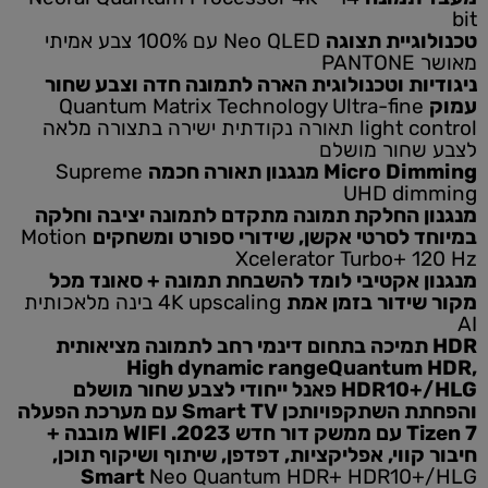
bit
טכנולוגיית תצוגה
Neo QLED עם 100% צבע אמיתי
מאושר PANTONE
ניגודיות וטכנולוגית הארה לתמונה חדה וצבע שחור
עמוק
Quantum Matrix Technology Ultra-fine
light control תאורה נקודתית ישירה בתצורה מלאה
לצבע שחור מושלם
Micro Dimming מנגנון תאורה חכמה
Supreme
UHD dimming
מנגנון החלקת תמונה מתקדם לתמונה יציבה וחלקה
במיוחד לסרטי אקשן, שידורי ספורט ומשחקים
Motion
Xcelerator Turbo+ 120 Hz
מנגנון אקטיבי לומד להשבחת תמונה + סאונד מכל
מקור שידור בזמן אמת
4K upscaling בינה מלאכותית
AI
HDR תמיכה בתחום דינמי רחב לתמונה מציאותית
High dynamic rangeQuantum HDR,
HDR10+/HLG פאנל ייחודי לצבע שחור מושלם
והפחתת השתקפויותכן Smart TV עם מערכת הפעלה
Tizen 7 עם ממשק דור חדש 2023. WIFI מובנה +
חיבור קווי, אפליקציות, דפדפן, שיתוף ושיקוף תוכן,
Smart
Neo Quantum HDR+ HDR10+/HLG