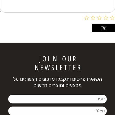
J O I N O U R
N E W S L E T T E R
השאירו פרטים ותקבלו עדכונים ראשונים על
מבצעים ומוצרים חדשים