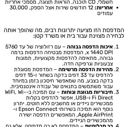
חשמלי, CD תוכנה, הוראות תצוגה, מסמכי אחריות
אחריות:
12 חודשים שירות אצל הספק, 30,000
עמודים
המדפסת הזו מציעה יתרונות רבים, מה שהופך אותה
לבחירה מצוינת עבור בית או משרד קטן:
איכות הדפסה גבוהה
– עם רזולוציה של עד 5760
x 1440 DPI, המדפסת מבטיחה הדפסות ברמה
גבוהה, מתאימה להדפסות מקצועיות, תמונות
צבעוניות וגרפיקה חדה.
מהירות הדפסה מרשימה
– המדפסת מסוגלת
להדפיס עד 33 דפים בדקה בשחור ו-15 דפים
בדקה בצבע, מה שמאפשר חיסכון בזמן במיוחד
עבור משתמשים בתנאים של עבודה אינטנסיבית.
חיבוריות מגוונת ונוחות
– עם תמיכה ב-WiFi, Wi-
Fi Direct ו-USB, אפשר להדפיס בקלות
ממכשירים ניידים או מחשבים ללא חוטים. יתרון
נוסף הוא תמיכה בשירותי Epson Connect ו-
Apple AirPrint, המאפשרים הדפסה ישירה
מהמכשירים הניידים.
רב תכליתיות
– המדפסת לא רק מדפיסה, אלא גם