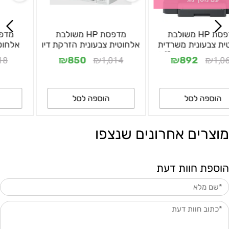
מדפסת HP משולבת
מדפסת HP משולבת
אלחוטית צבעונית משרדית
אלחוטית צבעונית הזרקת דיו
הזרקת דיו OfficeJet Pro
Smart Tank 580
₪
₪
₪
₪
1,014
1,064
850
892
9123 - אחריות לשנה ע"י
(1F3Y2A) - שנה אחריות ע"י
היבואן הרשמי
היבואן הרשמי
הוספה לסל
הוספה לסל
מוצרים אחרונים שנצפו
הוספת חוות דעת