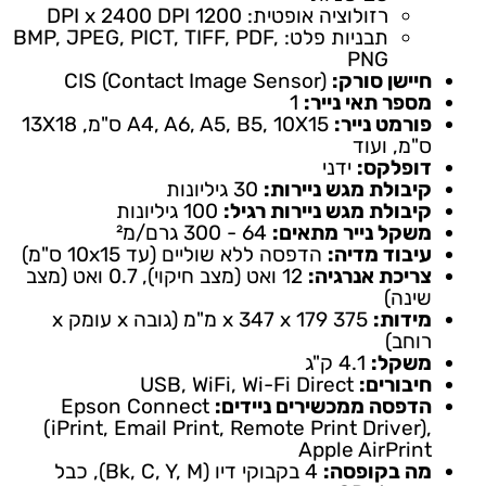
רזולוציה אופטית: 1200 DPI x 2400 DPI
תבניות פלט: BMP, JPEG, PICT, TIFF, PDF,
PNG
חיישן סורק:
CIS (Contact Image Sensor)
מספר תאי נייר:
1
פורמט נייר:
A4, A6, A5, B5, 10X15 ס"מ, 13X18
ס"מ, ועוד
דופלקס:
ידני
קיבולת מגש ניירות:
30 גיליונות
קיבולת מגש ניירות רגיל:
100 גיליונות
משקל נייר מתאים:
64 - 300 גרם/מ²
עיבוד מדיה:
הדפסה ללא שוליים (עד 10x15 ס"מ)
צריכת אנרגיה:
12 ואט (מצב חיקוי), 0.7 ואט (מצב
שינה)
מידות:
375 x 347 x 179 מ"מ (גובה x עומק x
רוחב)
משקל:
4.1 ק"ג
חיבורים:
USB, WiFi, Wi-Fi Direct
הדפסה ממכשירים ניידים:
Epson Connect
(iPrint, Email Print, Remote Print Driver),
Apple AirPrint
מה בקופסה:
4 בקבוקי דיו (Bk, C, Y, M), כבל