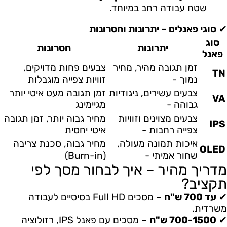
שטח עבודה רחב במיוחד.
✔
סוגי פאנלים – יתרונות וחסרונות
סוג
יתרונות
חסרונות
פאנל
זמן תגובה מהיר, מחיר
צבעים פחות מדויקים,
TN
נמוך -
זוויות צפייה מוגבלות
צבעים עשירים, ניגודיות
זמן תגובה מעט איטי יותר
VA
גבוהה -
מגיימינג
צבעים מצוינים וזוויות
מחיר גבוה יותר, זמן תגובה
IPS
צפייה רחבות -
איטי יחסית
איכות תמונה מעולה,
מחיר גבוה, סכנת צריבה
OLED
שחור אמיתי -
(Burn-in)
מדריך מהיר – איך לבחור מסך לפי
תקציב?
✔
עד 700 ש"ח
– מסכים Full HD בסיסיים לעבודה
משרדית.
✔
700-1500 ש"ח
– מסכים עם פאנל IPS, רזולוציה