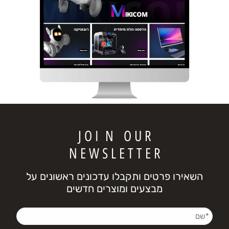
J O I N O U R
N E W S L E T T E R
השאירו פרטים ותקבלו עדכונים ראשונים על
מבצעים ומוצרים חדשים