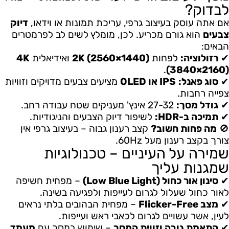
לבדוק?
אם אתה עוסק בעיצוב גרפי, עריכת תמונות או וידאו,
דיוק
צבעים
הוא גורם מכריע. לכן, מומלץ לשים לב לפרמטרים
הבאים:
✔
רזולוציה:
לפחות
2K (2560×1440)
ואידיאלית
4K
.
(3840×2160)
✔
סוג פאנל:
IPS או OLED
מציעים צבעים מדויקים וזוויות
צפייה רחבות.
✔
גודל מסך:
27-32 אינץ' מעניקים שטח עבודה רחב.
✔
תמיכה ב-HDR:
לשיפור דיוק הצבעים והניגודיות.
🚫
מה פחות חשוב?
קצב רענון גבוה – בעיצוב גרפי אין
צורך בקצב רענון מעל 60Hz.
שמירה על העיניים – טכנולוגיות
שמגנות עליך
✔
סינון אור כחול (Low Blue Light)
– מפחית חשיפה
לאור כחול שעלול לגרום לעייפות ולפגיעה בשינה.
✔
מצב Flicker-Free
– מפחית הבהובים בלתי נראים
לעין, אשר עשויים לגרום לכאבי ראש ועייפות.
✔
התאמת גובה וזווית המסך
– שימוש במסך עם
מעמד