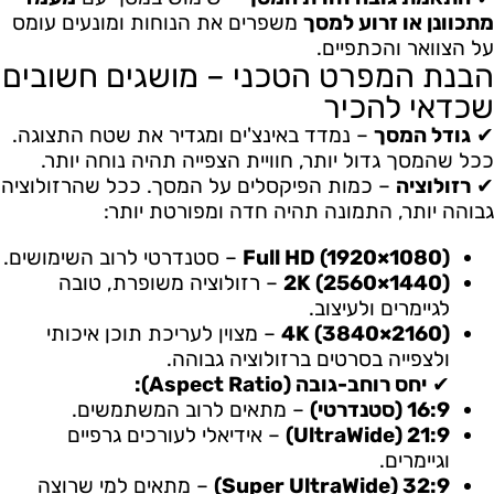
מתכוונן או זרוע למסך
משפרים את הנוחות ומונעים עומס
על הצוואר והכתפיים.
הבנת המפרט הטכני – מושגים חשובים
שכדאי להכיר
✔
גודל המסך
– נמדד באינצ'ים ומגדיר את שטח התצוגה.
ככל שהמסך גדול יותר, חוויית הצפייה תהיה נוחה יותר.
✔
רזולוציה
– כמות הפיקסלים על המסך. ככל שהרזולוציה
גבוהה יותר, התמונה תהיה חדה ומפורטת יותר:
Full HD (1920×1080)
– סטנדרטי לרוב השימושים.
2K (2560×1440)
– רזולוציה משופרת, טובה
לגיימרים ולעיצוב.
4K (3840×2160)
– מצוין לעריכת תוכן איכותי
ולצפייה בסרטים ברזולוציה גבוהה.
✔
יחס רוחב-גובה (Aspect Ratio):
16:9 (סטנדרטי)
– מתאים לרוב המשתמשים.
21:9 (UltraWide)
– אידיאלי לעורכים גרפיים
וגיימרים.
32:9 (Super UltraWide)
– מתאים למי שרוצה