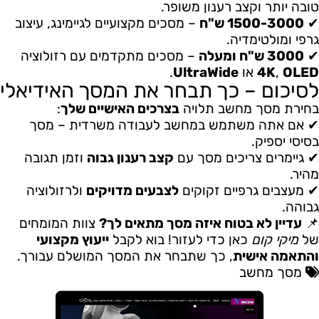
טובה יותר וקצב רענון משופר.
✔
1500-3000 ש"ח
– מסכים מקצועיים לגיימינג, עיצוב
גרפי ומולטימדיה.
✔
3000 ש"ח ומעלה
– מסכים מתקדמים עם רזולוציה
OLED
,
4K
או
UltraWide
.
לסיכום – כך תבחר את המסך האידיאלי
בחירת מסך מחשב תלויה
בצרכים האישיים שלך
:
✔ אם אתה משתמש במחשב לעבודה משרדית – מסך
בסיסי יספיק.
✔ גיימרים צריכים מסך עם
קצב רענון גבוה
וזמן תגובה
מהיר.
✔ מעצבים גרפיים זקוקים
לצבעים מדויקים
ולרזולוציה
גבוהה.
📌
עדיין לא בטוח איזה מסך מתאים לך?
צוות המומחים
של
מיקי קום
כאן כדי לעזור! בוא לקבל
ייעוץ מקצועי
והתאמה אישית
, כך שתבחר את המסך המושלם עבורך.
מסך מחשב