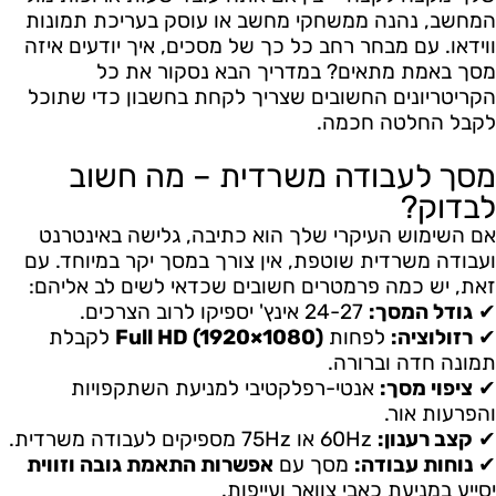
המחשב, נהנה ממשחקי מחשב או עוסק בעריכת תמונות
ווידאו. עם מבחר רחב כל כך של מסכים, איך יודעים איזה
מסך באמת מתאים? במדריך הבא נסקור את כל
הקריטריונים החשובים שצריך לקחת בחשבון כדי שתוכל
לקבל החלטה חכמה.
מסך לעבודה משרדית – מה חשוב
לבדוק?
אם השימוש העיקרי שלך הוא כתיבה, גלישה באינטרנט
ועבודה משרדית שוטפת, אין צורך במסך יקר במיוחד. עם
זאת, יש כמה פרמטרים חשובים שכדאי לשים לב אליהם:
✔
גודל המסך:
24-27 אינץ' יספיקו לרוב הצרכים.
✔
רזולוציה:
לפחות
Full HD (1920×1080)
לקבלת
תמונה חדה וברורה.
✔
ציפוי מסך:
אנטי-רפלקטיבי למניעת השתקפויות
והפרעות אור.
✔
קצב רענון:
60Hz או 75Hz מספיקים לעבודה משרדית.
✔
נוחות עבודה:
מסך עם
אפשרות התאמת גובה וזווית
יסייע במניעת כאבי צוואר ועייפות.