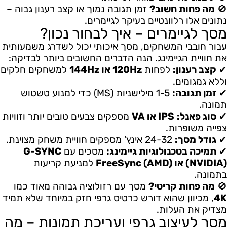
🚫
מה פחות חשוב?
זמן תגובה נמוך או קצב רענון גבוה –
נתונים אלו רלוונטיים בעיקר לגיימרים.
מסך לגיימרים – איך לבחור נכון?
עבור חובבי המשחקים, מסך איכותי יכול לשדרג משמעותית
את חוויית הגיימינג. הנה הדברים החשובים ביותר לבדיקה:
✔
קצב רענון:
לפחות
120Hz או 144Hz
למשחקים חלקים
וללא גמגומים.
✔
זמן תגובה:
1-5 מילישניות (MS) כדי למנוע טשטוש
תמונה.
✔
סוג פאנל:
IPS או VA
מספקים צבעים טובים יותר וזוויות
צפייה משופרות.
✔
גודל מסך:
24-32 אינץ' מספקים חוויית משחק מצוינת.
✔
תמיכה בטכנולוגיות גיימינג:
מסכים עם
G-SYNC
(NVIDIA) או FreeSync (AMD)
למניעת קריעות
בתמונה.
🚫
מה פחות קריטי?
מסך עם רזולוציה גבוהה מאוד כמו
4K
, מכיוון שהוא דורש כרטיס גרפי חזק במיוחד שלא תמיד
מצדיק את העלות.
מסך לעיצוב גרפי ועריכת תמונות – מה