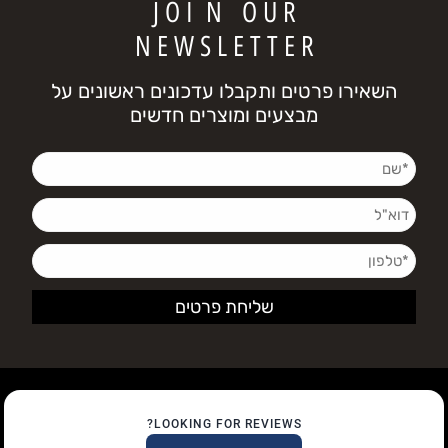
J O I N O U R
N E W S L E T T E R
השאירו פרטים ותקבלו עדכונים ראשונים על
מבצעים ומוצרים חדשים
LOOKING FOR REVIEWS?