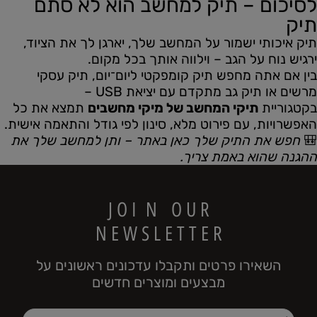
לסיכום – תיק למחשב הוא לא סתם
תיק
תיק איכותי ישמור על המחשב שלך, יארגן לך את הציוד,
ירגיש נוח על הגב – וילווה אותך בכל מקום.
בין אם אתה מחפש תיק קומפקטי ליום־יום, תיק עסקי
מרשים או תיק גב מתקדם עם יציאת USB –
בקטגוריית
תיקי המחשב של מיקי מחשבים
תמצא את כל
האפשרויות, עם פירוט מלא, סינון לפי גודל והתאמה אישית.
🎒
חפש את התיק שלך כאן באתר – ותן למחשב שלך את
ההגנה שהוא באמת צריך.
J O I N O U R
N E W S L E T T E R
השאירו פרטים ותקבלו עדכונים ראשונים על
מבצעים ומוצרים חדשים