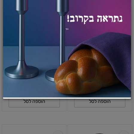
תיק צד למחשב נייד Targus
תיק גב למחשב נייד Targus
CN313 - מותאם לגודל עד
TBB565GL - מותאם לגודל
13.4 אינץ
עד 15.6 אינץ
₪
₪
₪
₪
186
153
155
129
הוספה לסל
הוספה לסל