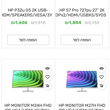
HP P32u G5 2K USB-
HP S7 Pro 727pu 27” 2K
/HDM/SPEAKERS/VESA/3Y
DPx2/HDMI/USBX5/5YOS
₪
₪
₪
₪
1,918
2,153
1,606
1,804
הוספה לסל
הוספה לסל
HP MONITOR M24H FHD
HP MONITOR M27H FHD