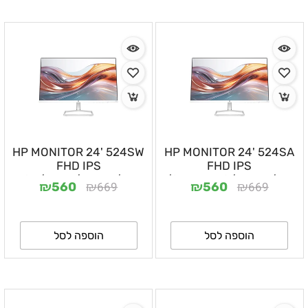
HP MONITOR 24' 524SW
HP MONITOR 24' 524SA
FHD IPS
FHD IPS
VGA/HDMI/WHITE/1YW
VGA/HDMI/SPEAKERS/WHITE/1YW
₪
₪
₪
₪
669
669
560
560
הוספה לסל
הוספה לסל