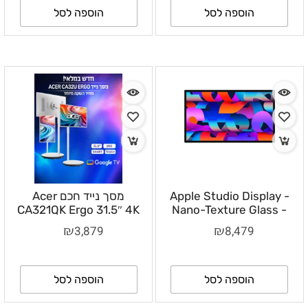
הוספה לסל
הוספה לסל
Apple Studio Display -
מסך נייד חכם Acer
CA321QK Ergo 31.5″ 4K
Nano-Texture Glass -
VESA Mount Adapter
UHD Touch עם Google TV
₪
₪
3,879
8,479
(Stand not included) –
ומצלמת 8MP
MYJL3HB/A
הוספה לסל
הוספה לסל