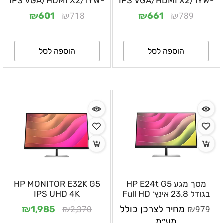
IPS VGA/HDMI X2/1YW-
IPS VGA/HDMI X2/1YW-
Hige egasment
Hige egasment
₪
₪
₪
₪
718
789
601
661
הוספה לסל
הוספה לסל
מסך מגע HP E24t G5
HP MONITOR E32K G5
בגודל 23.8 אינץ׳ Full HD
IPS UHD 4K
IPS 75Hz עם מעמד
PIVOT+VESA
₪
₪
₪
979
מחיר לצרכן כולל
2,370
1,985
ארגונומי ו־5 שנות אחריות –
GA/DP/HDMI/USBX4/USB-
מע״מ