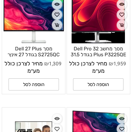
מסך מחשב Dell Pro 32
מסך Dell 27 Plus
Plus P3225QE בגודל 31.5
S2725QC בגודל 27 אינץ׳
אינץ׳ 4K IPS 100Hz עם
4K IPS 120Hz עם USB-C
₪
₪
1,959
מחיר לצרכן כולל
1,309
מחיר לצרכן כולל
USB-C 90W – P3225QE
65W ורמקולים –
מע״מ
מע״מ
DLMOS2725QC
הוספה לסל
הוספה לסל