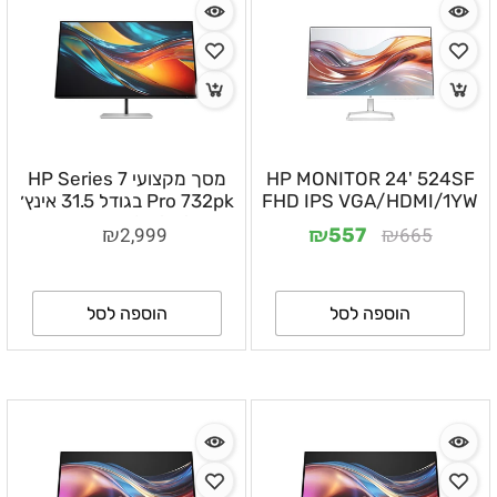
HP MONITOR 24' 524SF
מסך מקצועי HP Series 7
FHD IPS VGA/HDMI/1YW
Pro 732pk בגודל 31.5 אינץ׳
4K IPS Black עם
₪
₪
₪
2,999
665
557
Thunderbolt 4 ו־USB-C
100W – 8Y2K9E9#ABT
הוספה לסל
הוספה לסל