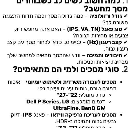
1.
למה חשוב לשים לב כשבוחרים
מסך מחשב?
✔
גודל ורזולוציה
– כמה גדול המסך וכמה חדות התצוגה
חשובה לך?
✔
סוג פאנל (IPS, VA, TN)
– האם אתה מחפש דיוק
צבעים או מהירות תגובה?
✔
קצב רענון (Hz)
– לגיימינג, כדאי לבחור מסך עם קצב
רענון גבוה.
✔
חיבורים ותמיכה
– וודא שהמסך מתאים למחשב שלך
מבחינת יציאות וכניסות.
2.
סוגי מסכים ולמי הם מתאימים?
מסכים לעבודה משרדית ולשימוש יומיומי
– איכות
תמונה טובה, נוחות עיניים ועיצוב נקי.
גודל מומלץ:
22"-27"
דגמים מומלצים:
Dell P Series, LG
UltraFine, BenQ GW
מסכים לעריכת גרפיקה ווידאו
– פאנל
IPS
, דיוק
צבעים גבוה ותמיכה ב-HDR.
גודל מומלץ:
27"-32"