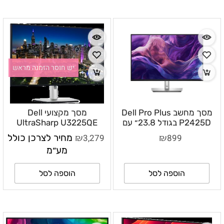
יש חוסר הזמנה מראש
מסך מחשב Dell Pro Plus
מסך מקצועי Dell
P2425D בגודל 23.8״ עם
UltraSharp U3225QE
רזולוציית QHD, פאנל IPS
בגודל 31.5 אינץ׳ 4K IPS
₪
₪
899
3,279
מחיר לצרכן כולל
וקצב רענון 100Hz –
Black 120Hz עם
מע״מ
Thunderbolt 4 –
DLMOP2425D
DLMOU3225QE
הוספה לסל
הוספה לסל