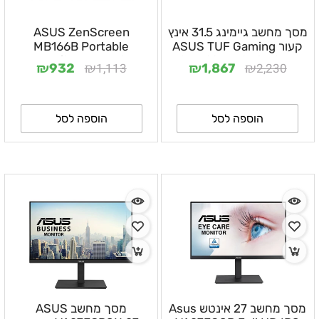
מסך מחשב גיימינג 31.5 אינץ
ASUS ZenScreen
קעור ASUS TUF Gaming
MB166B Portable
VG32WQ3B כולל QHD
Monitor 15.6 IPS
₪
₪
₪
₪
1,113
2,230
932
1,867
1920x1080
180Hz
הוספה לסל
הוספה לסל
מסך מחשב 27 אינטש Asus
מסך מחשב ASUS