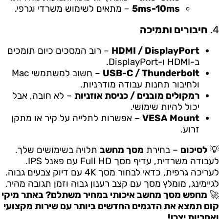
5ms-10ms
– מתאים לשימוש משרדי וגרפי.
4.
חיבורים ותמיכה
HDMI / DisplayPort
– רוב המסכים כיום תומכים
ב-HDMI ו-DisplayPort.
USB-C / Thunderbolt
– חשוב למשתמשי Mac
ולחיבור תחנות עבודה מודרניות.
רמקולים מובנים / כניסת אוזניות
– לא חובה, אבל
יכול להיות שימושי.
VESA Mount
– אפשרות לתלייה על קיר או מתקן
זרוע.
💡
לסיכום
– בחירת
מסך מחשב
תלויה בשימושים שלך.
לעבודה משרדית, עדיף מסך Full HD עם פאנל IPS.
לעריכה גרפית, כדאי לבחור מסך 4K עם דיוק צבעים גבוה.
לגיימינג, מומלץ מסך עם קצב רענון גבוה וזמן תגובה מהיר.
🚀
מחפש מסך מחשב איכותי במחיר משתלם? באתר מיקי
קום תמצא את הדגמים החדשים ביותר עם שירות מקצועי
ואחריות יצרן!