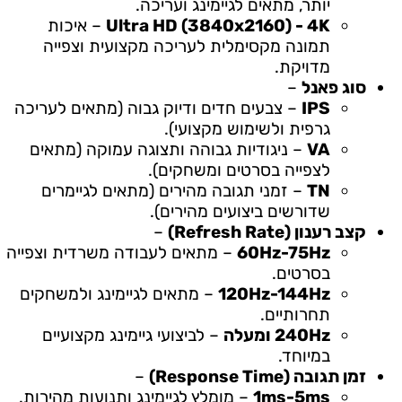
יותר, מתאים לגיימינג ועריכה.
Ultra HD (3840x2160) - 4K
– איכות
תמונה מקסימלית לעריכה מקצועית וצפייה
מדויקת.
סוג פאנל
–
IPS
– צבעים חדים ודיוק גבוה (מתאים לעריכה
גרפית ולשימוש מקצועי).
VA
– ניגודיות גבוהה ותצוגה עמוקה (מתאים
לצפייה בסרטים ומשחקים).
TN
– זמני תגובה מהירים (מתאים לגיימרים
שדורשים ביצועים מהירים).
קצב רענון (Refresh Rate)
–
60Hz-75Hz
– מתאים לעבודה משרדית וצפייה
בסרטים.
120Hz-144Hz
– מתאים לגיימינג ולמשחקים
תחרותיים.
240Hz ומעלה
– לביצועי גיימינג מקצועיים
במיוחד.
זמן תגובה (Response Time)
–
1ms-5ms
– מומלץ לגיימינג ותנועות מהירות.