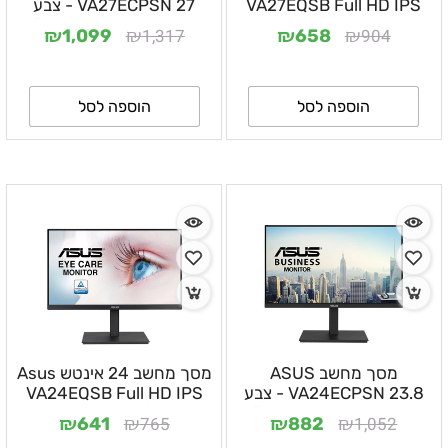
VA27EQSB Full HD IPS
VA27ECPSN 27 - צבע
75Hz 5MS
שחור, 3 שנות אחריות ע"י
₪
₪
₪
₪
1,317
904
1,099
658
היבואן הרשמי
הוספה לסל
הוספה לסל
מסך מחשב ASUS
מסך מחשב 24 אינטש Asus
VA24ECPSN 23.8 - צבע
VA24EQSB Full HD IPS
שחור, 3 שנות אחריות ע"י
75Hz 5MS
₪
₪
₪
₪
765
1,052
641
882
היבואן הרשמי