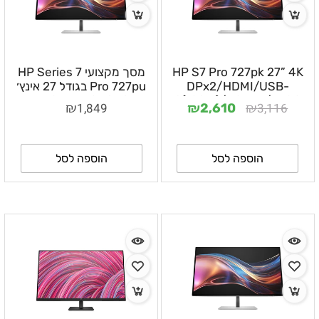
HP S7 Pro 727pk 27” 4K
מסך מקצועי HP Series 7
DPx2/HDMI/USB-
Pro 727pu בגודל 27 אינץ׳
C(100W)/USBX5/5YOS
QHD IPS Black עם
₪
₪
₪
1,849
3,116
2,610
Thunderbolt 4 ו־USB-C
100W – 8J9E6E9#ABT
הוספה לסל
הוספה לסל