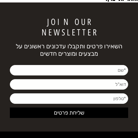
J O I N O U R
N E W S L E T T E R
השאירו פרטים ותקבלו עדכונים ראשונים על
מבצעים ומוצרים חדשים