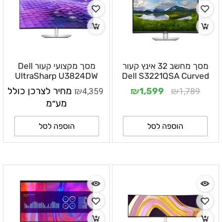
מסך מחשב 32 אינץ קעור
מסך מקצועי קעור Dell
UltraSharp U3824DW
Dell S3221QSA Curved
4K UHD
בגודל 37.5 אינץ׳ WQHD+
₪
₪
₪
1,789
4,359
מחיר לצרכן כולל
1,599
IPS Black עם USB-C 90W
מע״מ
– DLMOU3824DW
הוספה לסל
הוספה לסל