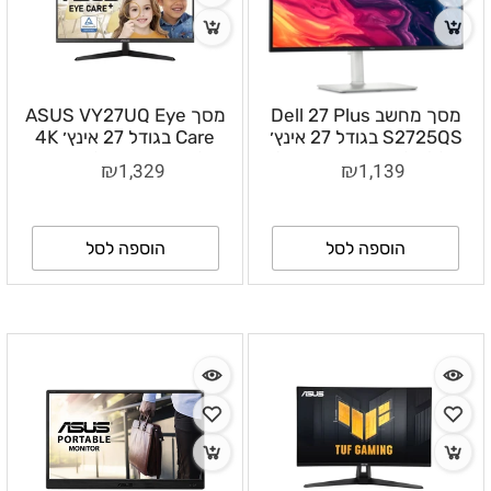
מסך מחשב Dell 27 Plus
מסך ASUS VY27UQ Eye
S2725QS בגודל 27 אינץ׳
Care בגודל 27 אינץ׳ 4K
4K IPS 120Hz עם רמקולים
UHD IPS עם HDR10
₪
₪
1,329
1,139
– S2725QS
ורמקולים מובנים –
90LM09U3-B01170
הוספה לסל
הוספה לסל