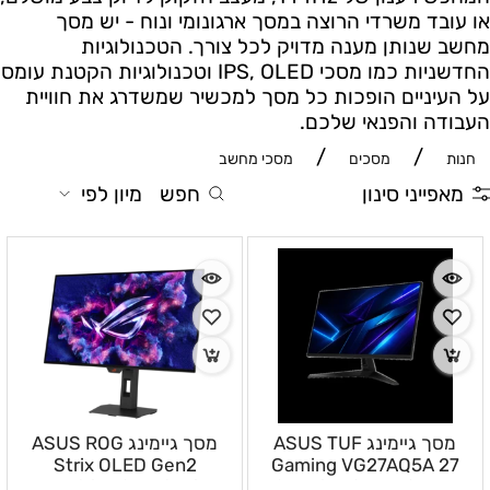
או עובד משרדי הרוצה במסך ארגונומי ונוח - יש מסך
מחשב שנותן מענה מדויק לכל צורך. הטכנולוגיות
החדשניות כמו מסכי IPS, OLED וטכנולוגיות הקטנת עומס
על העיניים הופכות כל מסך למכשיר שמשדרג את חוויית
העבודה והפנאי שלכם.
/
/
חנות
מסכים
מסכי מחשב
מאפייני סינון
חפש
מיון לפי
מסך גיימינג ASUS TUF
מסך גיימינג ASUS ROG
Strix OLED Gen2
Gaming VG27AQ5A 27
אינץ׳ QHD 2560×1440
XG27AQDMGR 26.5 אינץ׳