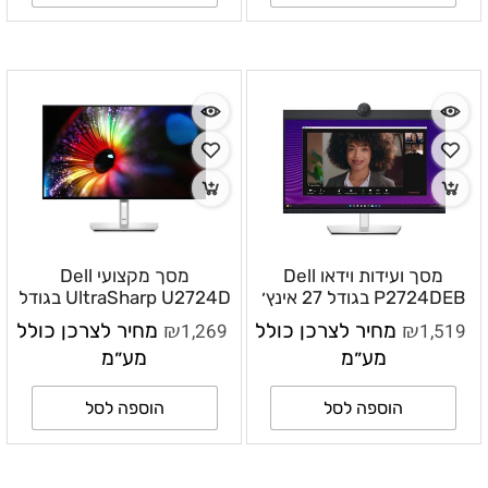
מסך ועידות וידאו Dell
מסך מקצועי Dell
P2724DEB בגודל 27 אינץ׳
UltraSharp U2724D בגודל
QHD עם מצלמת 2K, USB-
27 אינץ׳ QHD IPS Black
₪
₪
1,519
מחיר לצרכן כולל
1,269
מחיר לצרכן כולל
C 90W ורשת –
120Hz – DLMOU2724D
מע״מ
מע״מ
DLMOP2724DEB
הוספה לסל
הוספה לסל