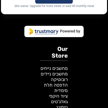
Site owner: Upgrade for more views or wait till monthly reset.
Our
Store
מחשבים נייחים
מחשבים ניידים
רובוטיקה
הדפסה תלת
מימדית
ציוד היקפי
גאדג'טים
גיימינג