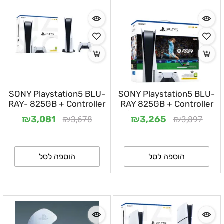
SONY Playstation5 BLU-
SONY Playstation5 BLU-
RAY- 825GB + Controller
RAY 825GB + Controller
CFI-1216A
+ Game code CFI-1216A-
₪
₪
₪
₪
3,678
3,897
3,081
3,265
FC24
הוספה לסל
הוספה לסל